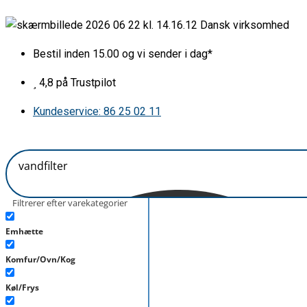
Gå
Dansk virksomhed
til
indholdet
Bestil inden 15.00 og vi sender i dag*
4,8 på Trustpilot
Kundeservice: 86 25 02 11
Filtrerer efter varekategorier
Emhætte
Komfur/Ovn/Kog
Køl/Frys