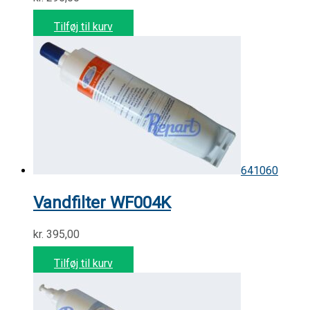
Tilføj til kurv
641060
Vandfilter WF004K
kr.
395,00
Tilføj til kurv