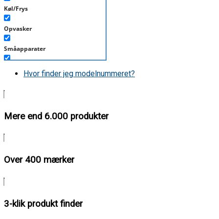
Køl/Frys
Opvasker
Småapparater
Støvsuger
Hvor finder jeg modelnummeret?
Tørretumbler
Tilbehør/Plejemidler
Mere end 6.000 produkter
Vaskemaskine
Over 400 mærker
3-klik produkt finder