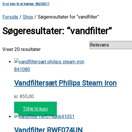
Vi er klar til at hjælpe: 86250211
Forside
/
Shop
/ Søgeresultater for “vandfilter”
Søgeresultater: “vandfilter”
Viser 20 resultater
841080
Vandfiltersæt Philips Steam iron
kr.
855,00
Tilføj til kurv
641051
Vandfilter RWF074UN