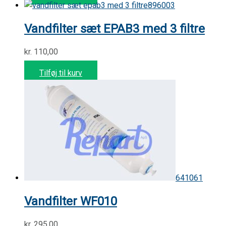
896003
Vandfilter sæt EPAB3 med 3 filtre
kr.
110,00
Tilføj til kurv
641061
Vandfilter WF010
kr.
295,00