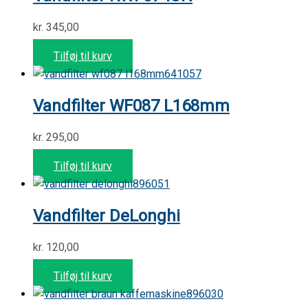
kr.
345,00
Tilføj til kurv
641057
Vandfilter WF087 L168mm
kr.
295,00
Tilføj til kurv
896051
Vandfilter DeLonghi
kr.
120,00
Tilføj til kurv
896030