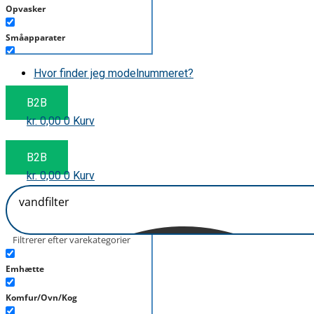
Opvasker
Småapparater
Støvsuger
Hvor finder jeg modelnummeret?
Tørretumbler
B2B
kr.
0,00
0
Kurv
Tilbehør/Plejemidler
Vaskemaskine
B2B
kr.
0,00
0
Kurv
Filtrerer efter varekategorier
Emhætte
Komfur/Ovn/Kog