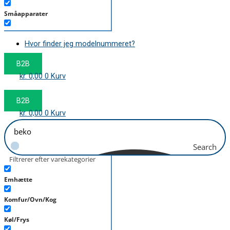
Småapparater
Støvsuger
Hvor finder jeg modelnummeret?
Tørretumbler
B2B
Tilbehør/Plejemidler
kr.
0,00
0
Kurv
Vaskemaskine
B2B
kr.
0,00
0
Kurv
Search
Filtrerer efter varekategorier
Emhætte
Komfur/Ovn/Kog
Køl/Frys