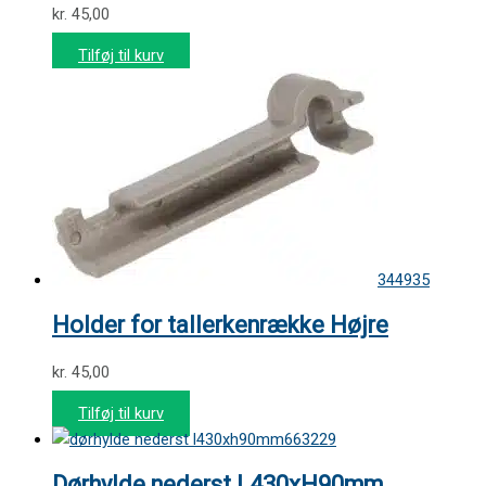
kr.
45,00
Tilføj til kurv
344935
Holder for tallerkenrække Højre
kr.
45,00
Tilføj til kurv
663229
Dørhylde nederst L430xH90mm