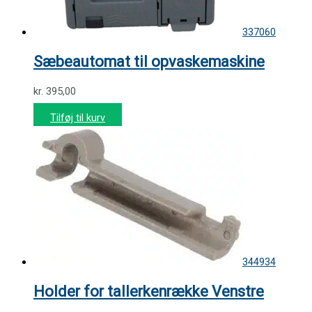
337060
Sæbeautomat til opvaskemaskine
kr.
395,00
Tilføj til kurv
344934
Holder for tallerkenrække Venstre