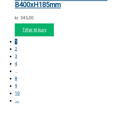
B400xH185mm
kr.
345,00
Tilføj til kurv
1
2
3
4
…
8
9
10
→