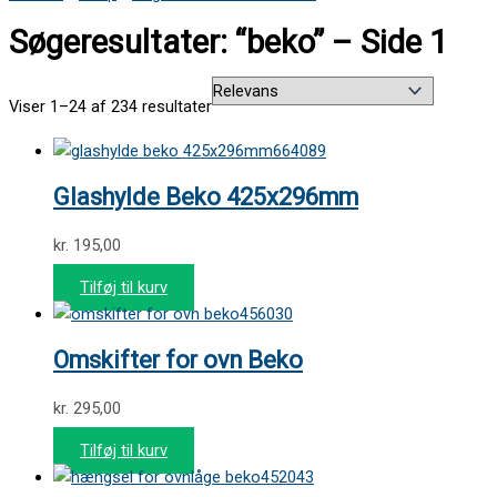
Søgeresultater: “beko” – Side 1
Viser 1–24 af 234 resultater
664089
Glashylde Beko 425x296mm
kr.
195,00
Tilføj til kurv
456030
Omskifter for ovn Beko
kr.
295,00
Tilføj til kurv
452043