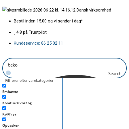
Gå
Dansk virksomhed
til
indholdet
Bestil inden 15.00 og vi sender i dag*
4,8 på Trustpilot
Kundeservice: 86 25 02 11
Search
Filtrerer efter varekategorier
Emhætte
Komfur/Ovn/Kog
Køl/Frys
Opvasker