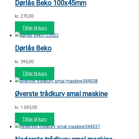
Dørlås Beko 100x45mm
kr.
270,00
Tilføj til kurv
122022
Dørlås Beko
kr.
395,00
Tilføj til kurv
344038
Øverste trådkurv smal maskine
kr.
1.045,00
Tilføj til kurv
344037