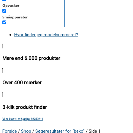
Opvasker
Småapparater
Støvsuger
Hvor finder jeg modelnummeret?
Tørretumbler
Tilbehør/Plejemidler
Mere end 6.000 produkter
Vaskemaskine
Over 400 mærker
3-klik produkt finder
Vi er klar til at hjælpe: 86250211
Forside
/
Shop
/
Søgeresultater for “beko”
/ Side 1