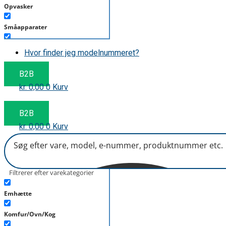
Opvasker
Småapparater
Støvsuger
Hvor finder jeg modelnummeret?
Tørretumbler
B2B
kr.
0,00
0
Kurv
Tilbehør/Plejemidler
Vaskemaskine
B2B
kr.
0,00
0
Kurv
Filtrerer efter varekategorier
Emhætte
Komfur/Ovn/Kog