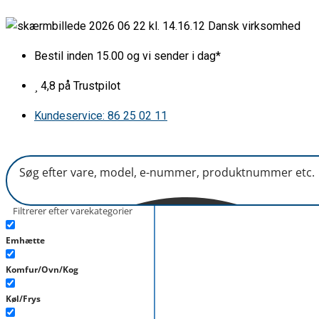
Gå
Påkrævet
Påkrævet
Dansk virksomhed
til
indholdet
Bestil inden 15.00 og vi sender i dag*
4,8 på Trustpilot
Kundeservice: 86 25 02 11
Filtrerer efter varekategorier
Emhætte
Komfur/Ovn/Kog
Køl/Frys