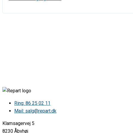
Ring: 86 25 02 11
Mail: salg@repart.dk
Klamsagervej 5
8230 Åbyhøj