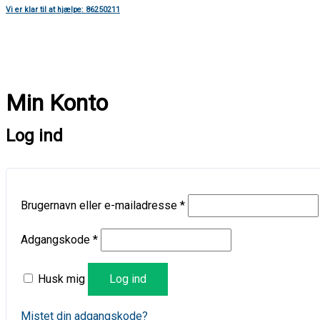
Vi er klar til at hjælpe: 86250211
Min Konto
Log ind
Brugernavn eller e-mailadresse
*
Adgangskode
*
Husk mig
Log ind
Mistet din adgangskode?