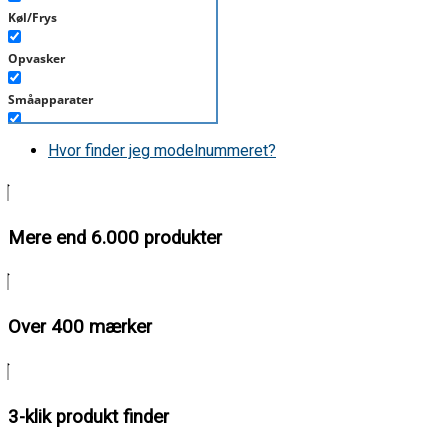
Køl/Frys
Opvasker
Småapparater
Støvsuger
Hvor finder jeg modelnummeret?
Tørretumbler
Tilbehør/Plejemidler
Mere end 6.000 produkter
Vaskemaskine
Over 400 mærker
3-klik produkt finder