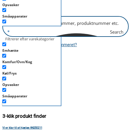
Opvasker
B2B
kr.
0,00
0
Kurv
Småapparater
Støvsuger
Search
Filtrerer efter varekategorier
Tørretumbler
Hvor finder jeg modelnummeret?
Tilbehør/Plejemidler
Emhætte
Vaskemaskine
Komfur/Ovn/Kog
Mere end 6.000 produkter
Køl/Frys
Opvasker
Over 400 mærker
Småapparater
Støvsuger
3-klik produkt finder
Tørretumbler
Vi er klar til at hjælpe: 86250211
Tilbehør/Plejemidler