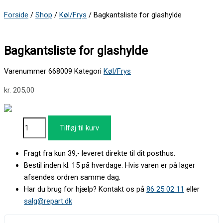
Forside
/
Shop
/
Køl/Frys
/ Bagkantsliste for glashylde
Vaskemaskine
Bagkantsliste for glashylde
Varenummer
668009
Kategori
Køl/Frys
kr.
205,00
Tilføj til kurv
Fragt fra kun 39,- leveret direkte til dit posthus.
Bestil inden kl. 15 på hverdage. Hvis varen er på lager
afsendes ordren samme dag.
Har du brug for hjælp? Kontakt os på
86 25 02 11
eller
salg@repart.dk