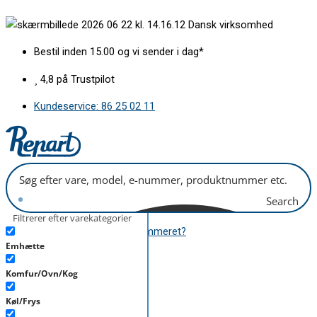
Gå
Bagkantsliste
Dansk virksomhed
til
for
indholdet
glashylde
Bestil inden 15.00 og vi sender i dag*
antal
4,8 på Trustpilot
Kundeservice: 86 25 02 11
Search
Filtrerer efter varekategorier
Hvor finder jeg modelnummeret?
Emhætte
B2B
Komfur/Ovn/Kog
kr.
0,00
0
Kurv
Køl/Frys