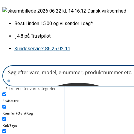
Gå
Bagkantsliste
Dansk virksomhed
til
for
indholdet
spjæld,
Bestil inden 15.00 og vi sender i dag*
Vestfrost
antal
4,8 på Trustpilot
Kundeservice: 86 25 02 11
Filtrerer efter varekategorier
Emhætte
Komfur/Ovn/Kog
Køl/Frys