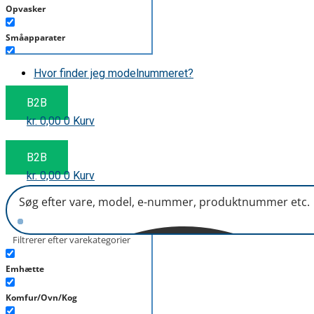
Opvasker
Småapparater
Støvsuger
Hvor finder jeg modelnummeret?
Tørretumbler
B2B
kr.
0,00
0
Kurv
Tilbehør/Plejemidler
Vaskemaskine
B2B
kr.
0,00
0
Kurv
Filtrerer efter varekategorier
Emhætte
Komfur/Ovn/Kog