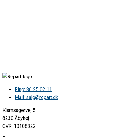
Ring: 86 25 02 11
Mail: salg@repart.dk
Klamsagervej 5
8230 Åbyhøj
CVR: 10108322