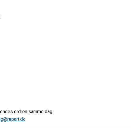
t
afsendes ordren samme dag.
lg@repart.dk