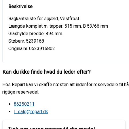
Bagkantsliste for spjæld, Vestfrost
Længde komplet m. tapper: 515 mm, B 53/66 mm
Glashylde bredde: 494 mm.
Støbenr. 5239168
Originalnr. 0523916802
Kan du ikke finde hvad du leder efter?
Hos Repart kan vi skaffe næsten alt indenfor reservedele til hår
rigtige reservedel.
86250211
salg@repart.dk