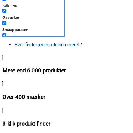
Køl/Frys
Opvasker
Småapparater
Støvsuger
Hvor finder jeg modelnummeret?
Tørretumbler
Tilbehør/Plejemidler
Mere end 6.000 produkter
Vaskemaskine
Over 400 mærker
3-klik produkt finder