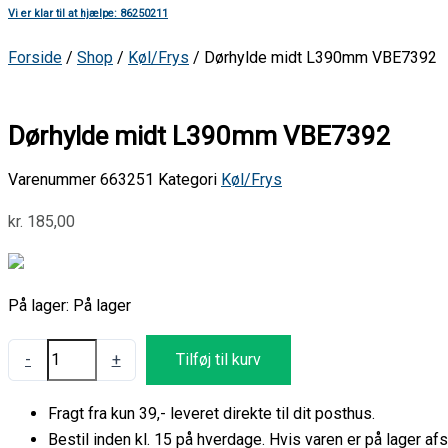
Vi er klar til at hjælpe: 86250211
Forside
/
Shop
/
Køl/Frys
/ Dørhylde midt L390mm VBE7392
Dørhylde midt L390mm VBE7392
Varenummer
663251
Kategori
Køl/Frys
kr.
185,00
På lager:
På lager
-
+
Tilføj til kurv
Fragt fra kun 39,- leveret direkte til dit posthus.
Bestil inden kl. 15 på hverdage. Hvis varen er på lager 