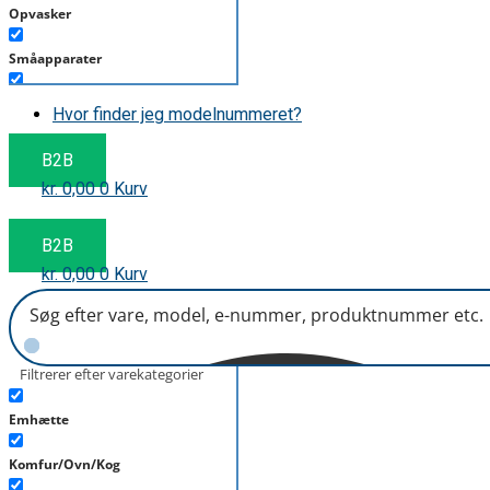
Opvasker
Småapparater
Støvsuger
Hvor finder jeg modelnummeret?
Tørretumbler
B2B
kr.
0,00
0
Kurv
Tilbehør/Plejemidler
Vaskemaskine
B2B
kr.
0,00
0
Kurv
Filtrerer efter varekategorier
Emhætte
Komfur/Ovn/Kog