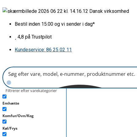
Gå
Dørhylde
Dansk virksomhed
til
midt
indholdet
L390mm
Bestil inden 15.00 og vi sender i dag*
VBE7392
antal
4,8 på Trustpilot
Kundeservice: 86 25 02 11
Filtrerer efter varekategorier
Emhætte
Komfur/Ovn/Kog
Køl/Frys