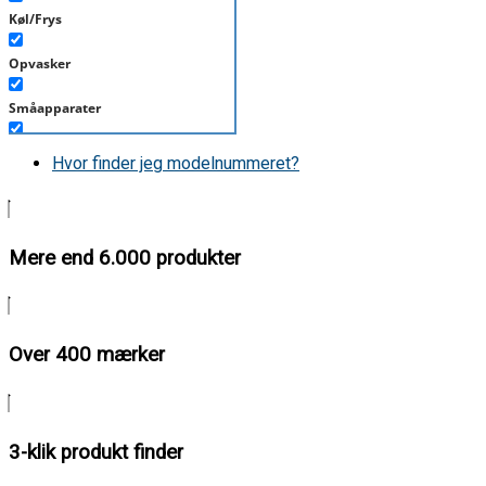
Køl/Frys
Opvasker
Småapparater
Støvsuger
Hvor finder jeg modelnummeret?
Tørretumbler
Tilbehør/Plejemidler
Mere end 6.000 produkter
Vaskemaskine
Over 400 mærker
3-klik produkt finder