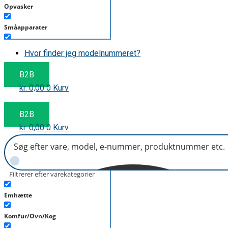
Opvasker
Småapparater
Støvsuger
Hvor finder jeg modelnummeret?
Tørretumbler
B2B
kr.
0,00
0
Kurv
Tilbehør/Plejemidler
Vaskemaskine
B2B
kr.
0,00
0
Kurv
Filtrerer efter varekategorier
Emhætte
Komfur/Ovn/Kog