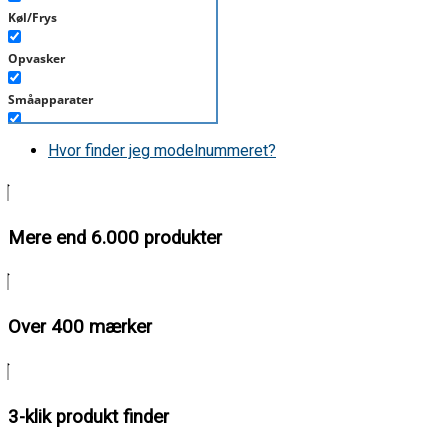
Køl/Frys
Opvasker
Småapparater
Støvsuger
Hvor finder jeg modelnummeret?
Tørretumbler
Tilbehør/Plejemidler
Mere end 6.000 produkter
Vaskemaskine
Over 400 mærker
3-klik produkt finder