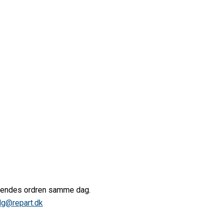
afsendes ordren samme dag.
lg@repart.dk