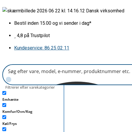
Gå
Dørhylde
Dansk virksomhed
til
nederst
indholdet
L485mm
Bestil inden 15.00 og vi sender i dag*
antal
4,8 på Trustpilot
Kundeservice: 86 25 02 11
Filtrerer efter varekategorier
Emhætte
Komfur/Ovn/Kog
Køl/Frys