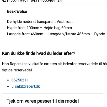
42145671 996118431 4055484424
Dørhylde nederst transparent Vestfrost
Højde front 100mm – Højde bag 60mm
Længde front 460mm – Længde v/fæste 485mm – Dybde
Kan du ikke finde hvad du leder efter?
Hos Repart kan vi skaffe næsten alt indenfor reservedele til hår
rigtige reservedel.
86250211
salg@repart.dk