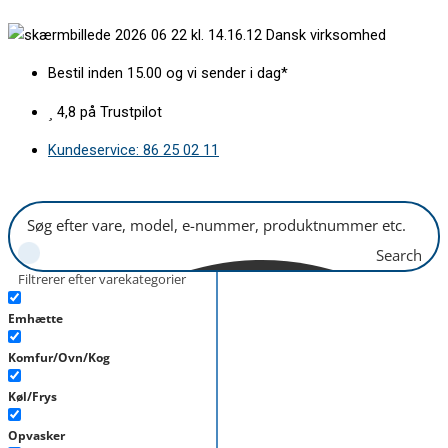
Gå
Fjeder
Dansk virksomhed
til
for
indholdet
håndtag
Bestil inden 15.00 og vi sender i dag*
til
frostbokslåge
4,8 på Trustpilot
antal
Kundeservice: 86 25 02 11
Search
Filtrerer efter varekategorier
Emhætte
Komfur/Ovn/Kog
Køl/Frys
Opvasker