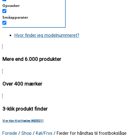
Opvasker
Småapparater
Støvsuger
Hvor finder jeg modelnummeret?
Tørretumbler
Tilbehør/Plejemidler
Mere end 6.000 produkter
Vaskemaskine
Over 400 mærker
3-klik produkt finder
Vi er klar til at hjælpe: 86250211
Forside
/
Shop
/
Køl/Frys
/ Fjeder for håndtag til frostbokslåge