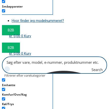
Småapparater
Støvsuger
Hvor finder jeg modelnummeret?
Tørretumbler
B2B
Tilbehør/Plejemidler
kr.
0,00
0
Kurv
Vaskemaskine
B2B
kr.
0,00
0
Kurv
Search
Filtrerer efter varekategorier
Emhætte
Komfur/Ovn/Kog
Køl/Frys