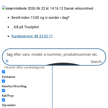
Gå
Front
Dansk virksomhed
til
for
indholdet
fryseskuffe
Bestil inden 15.00 og vi sender i dag*
L410/H250mm
LOW
4,8 på Trustpilot
FROST
Kundeservice: 86 25 02 11
antal
Search
Filtrerer efter varekategorier
Emhætte
Komfur/Ovn/Kog
Køl/Frys
Opvasker