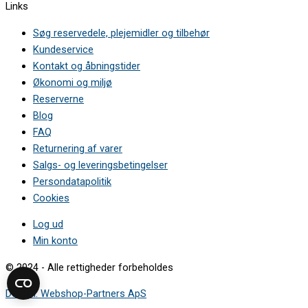
Links
KI5871SF0G/01 •
KI5871SF0G/02 •
Søg reservedele, plejemidler og tilbehør
KI5871SF0G/03 •
Kundeservice
KI5871SF0G/04 •
Kontakt og åbningstider
KI5871SF0G/05 •
KI5872F31R/01 •
Økonomi og miljø
KI5872F31R/02 •
Reserverne
KI5872F31R/03 •
Blog
KI5872FE0/01 •
FAQ
KI5872FE0/02 •
Returnering af varer
KI5872FE0/03 •
KI5872FE0/04 •
Salgs- og leveringsbetingelser
KI5872FE0/05 •
Persondatapolitik
KI5872FE0G/01 •
Cookies
KI5872FE0G/02 •
KI5872FE0G/03 •
Log ud
KI5872FE0G/04 •
Min konto
KI5872FE0G/05 •
KI5872SE0G/01 •
© 2024 - Alle rettigheder forbeholdes
KI5872SE0G/02 •
KI5872SE0G/03 •
Design: Webshop-Partners ApS
KI5872SE0G/04 •