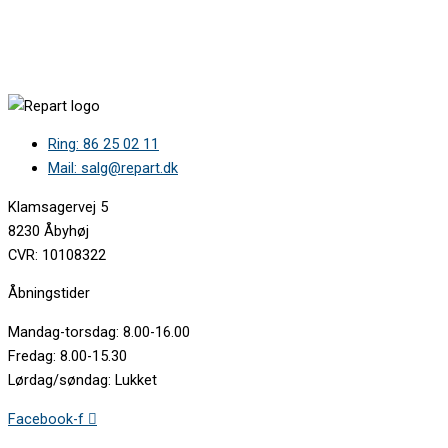
KI5862FE1/03 •
KI5862FE1/04 •
KI5862FE1/05 •
KI5862FE1/06 •
KI5862SE0G/01 •
KI5862SE0G/02 •
KI5862SE0G/03 •
Ring: 86 25 02 11
KI5862SE0G/04 •
KI5862SE0G/05 •
Mail: salg@repart.dk
KI5862SE0S/01 •
KI5862SE0S/02 •
Klamsagervej 5
KI5862SE0S/03 •
8230 Åbyhøj
KI5862SE0S/04 •
CVR: 10108322
KI5862SE0S/05 •
KI5871SE0/01 •
Åbningstider
KI5871SE0/02 •
KI5871SE0G/01 •
Mandag-torsdag: 8.00-16.00
KI5871SE0G/02 •
Fredag: 8.00-15.30
KI5871SF0/01 •
Lørdag/søndag: Lukket
KI5871SF0/02 •
KI5871SF0/03 •
Facebook-f
KI5871SF0/04 •
KI5871SF0/05 •