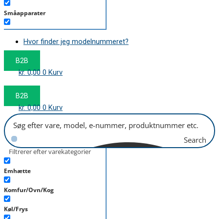
Småapparater
Støvsuger
Hvor finder jeg modelnummeret?
Tørretumbler
B2B
Tilbehør/Plejemidler
kr.
0,00
0
Kurv
Vaskemaskine
B2B
kr.
0,00
0
Kurv
Search
Filtrerer efter varekategorier
Emhætte
Komfur/Ovn/Kog
Køl/Frys