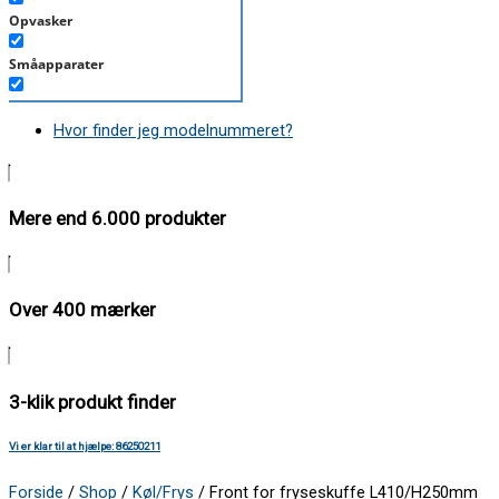
Opvasker
Småapparater
Støvsuger
Hvor finder jeg modelnummeret?
Tørretumbler
Tilbehør/Plejemidler
Mere end 6.000 produkter
Vaskemaskine
Over 400 mærker
3-klik produkt finder
Vi er klar til at hjælpe: 86250211
Forside
/
Shop
/
Køl/Frys
/ Front for fryseskuffe L410/H250mm