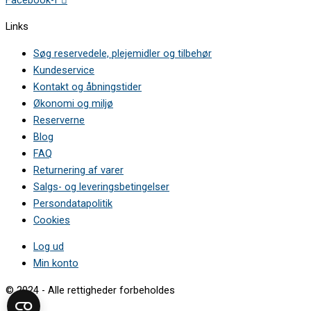
KG36EAI30/06 •
KG36EAI30/99 •
Links
KG36EAI40/01 •
KG36EAI40/02 •
Søg reservedele, plejemidler og tilbehør
KG36EAI40/03 •
Kundeservice
KG36EAI40/04 •
Kontakt og åbningstider
KG36EAI40/06 •
KG36EAI40/07 •
Økonomi og miljø
KG36EAI40/08 •
Reserverne
KG36EAI40/09 •
Blog
KG36EAI40/11 •
FAQ
KG36EAI40/12 •
Returnering af varer
KG36EAI40/13 •
KG36EAI40/14 •
Salgs- og leveringsbetingelser
KG36EAI40/15 •
Persondatapolitik
KG36EAI40/16 •
Cookies
KG36EAI40/18 •
KG36EAI40/19 •
Log ud
KG36EAI40/20 •
Min konto
KG36EAI40/99 •
KG36EAI40X/01 •
© 2024 - Alle rettigheder forbeholdes
KG36EAI40X/02 •
KG36EAI40X/03 •