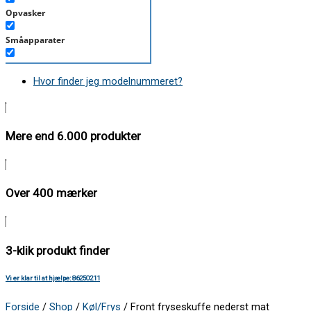
Opvasker
Småapparater
Støvsuger
Hvor finder jeg modelnummeret?
Tørretumbler
Tilbehør/Plejemidler
Mere end 6.000 produkter
Vaskemaskine
Over 400 mærker
3-klik produkt finder
Vi er klar til at hjælpe: 86250211
Forside
/
Shop
/
Køl/Frys
/ Front fryseskuffe nederst mat