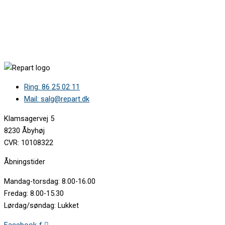
KG33VVL30E/02 •
KG33VVL30E/04 •
KG33VVW30/01 •
KG33VVW30/02 •
KG33VVW30/03 •
KG33VVW30/04 •
KG33VVW30E/01 •
KG33VVW30E/02 •
Ring: 86 25 02 11
KG33VVW30E/04 •
KG33VVW30S/01 •
Mail: salg@repart.dk
KG33VVW30S/02 •
KG33VVW30S/03 •
Klamsagervej 5
KG33VVW30S/04 •
8230 Åbyhøj
KG33VVW30X/01 •
CVR: 10108322
KG33VVW30X/02 •
KG33VVW30X/03 •
Åbningstider
KG36E2L4A/01 •
KG36E6L4A/01 •
Mandag-torsdag: 8.00-16.00
KG36EAI30/01 •
Fredag: 8.00-15.30
KG36EAI30/02 •
Lørdag/søndag: Lukket
KG36EAI30/03 •
KG36EAI30/05 •
Facebook-f