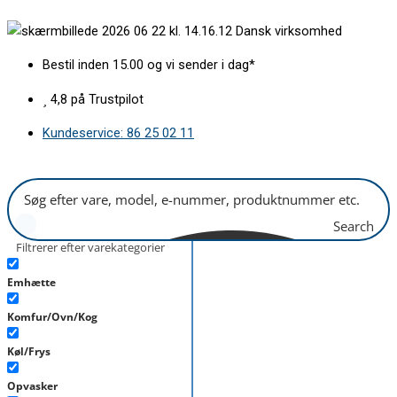
Gå
Front
Dansk virksomhed
til
fryseskuffe
indholdet
nederst
Bestil inden 15.00 og vi sender i dag*
mat
B395xH200mm
4,8 på Trustpilot
antal
Kundeservice: 86 25 02 11
Search
Filtrerer efter varekategorier
Emhætte
Komfur/Ovn/Kog
Køl/Frys
Opvasker