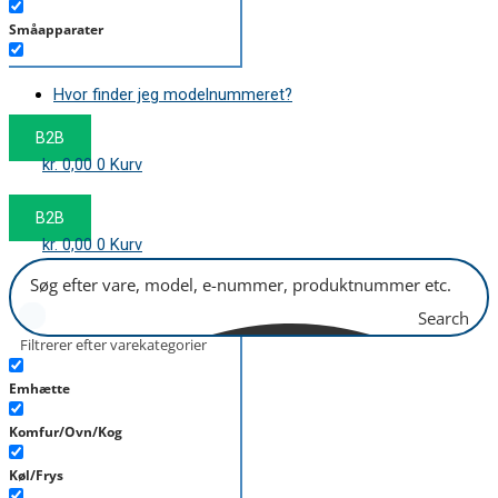
Småapparater
Støvsuger
Hvor finder jeg modelnummeret?
Tørretumbler
B2B
Tilbehør/Plejemidler
kr.
0,00
0
Kurv
Vaskemaskine
B2B
kr.
0,00
0
Kurv
Search
Filtrerer efter varekategorier
Emhætte
Komfur/Ovn/Kog
Køl/Frys