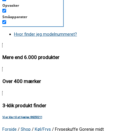
Opvasker
Småapparater
Støvsuger
Hvor finder jeg modelnummeret?
Tørretumbler
Tilbehør/Plejemidler
Mere end 6.000 produkter
Vaskemaskine
Over 400 mærker
3-klik produkt finder
Vi er klar til at hjælpe: 86250211
Forside
/
Shop
/
Køl/Frys
/ Fryseskuffe Gorenje midt