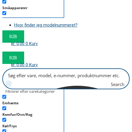
Småapparater
Støvsuger
Hvor finder jeg modelnummeret?
Tørretumbler
B2B
Tilbehør/Plejemidler
kr.
0,00
0
Kurv
Vaskemaskine
B2B
kr.
0,00
0
Kurv
Search
Filtrerer efter varekategorier
Emhætte
Komfur/Ovn/Kog
Køl/Frys