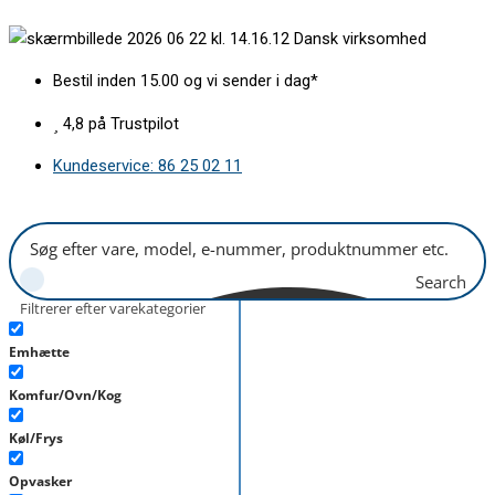
Gå
Fryseskuffe
Dansk virksomhed
til
Gorenje
indholdet
midt
Bestil inden 15.00 og vi sender i dag*
antal
4,8 på Trustpilot
Kundeservice: 86 25 02 11
Search
Filtrerer efter varekategorier
Emhætte
Komfur/Ovn/Kog
Køl/Frys
Opvasker