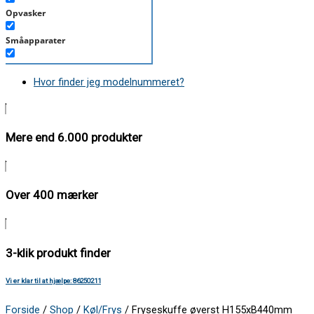
Opvasker
Småapparater
Støvsuger
Hvor finder jeg modelnummeret?
Tørretumbler
Tilbehør/Plejemidler
Mere end 6.000 produkter
Vaskemaskine
Over 400 mærker
3-klik produkt finder
Vi er klar til at hjælpe: 86250211
Forside
/
Shop
/
Køl/Frys
/ Fryseskuffe øverst H155xB440mm