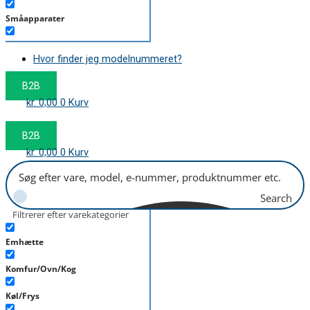
Småapparater
Støvsuger
Hvor finder jeg modelnummeret?
Tørretumbler
B2B
Tilbehør/Plejemidler
kr.
0,00
0
Kurv
Vaskemaskine
B2B
kr.
0,00
0
Kurv
Search
Filtrerer efter varekategorier
Emhætte
Komfur/Ovn/Kog
Køl/Frys