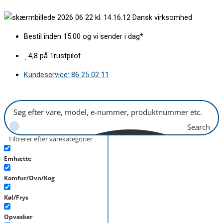
Gå
Fryseskuffe
Dansk virksomhed
til
øverst
indholdet
H155xB440mm
Bestil inden 15.00 og vi sender i dag*
antal
4,8 på Trustpilot
Kundeservice: 86 25 02 11
Search
Filtrerer efter varekategorier
Emhætte
Komfur/Ovn/Kog
Køl/Frys
Opvasker