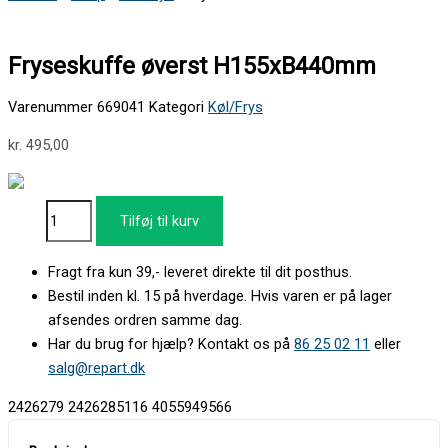
Fryseskuffe øverst H155xB440mm
Varenummer
669041
Kategori
Køl/Frys
kr.
495,00
Tilføj til kurv
Fragt fra kun 39,- leveret direkte til dit posthus.
Bestil inden kl. 15 på hverdage. Hvis varen er på lager
afsendes ordren samme dag.
Har du brug for hjælp? Kontakt os på
86 25 02 11
eller
salg@repart.dk
2426279 2426285116 4055949566