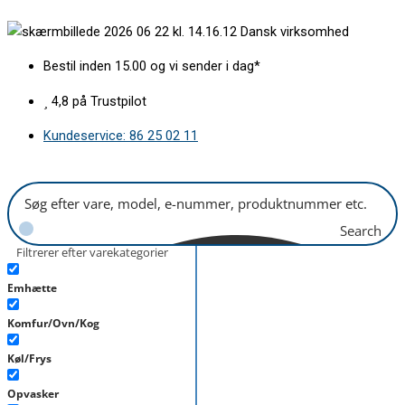
Gå
Fryseskuffe
Dansk virksomhed
til
midt
indholdet
B386mm
Bestil inden 15.00 og vi sender i dag*
antal
4,8 på Trustpilot
Kundeservice: 86 25 02 11
Search
Filtrerer efter varekategorier
Emhætte
Komfur/Ovn/Kog
Køl/Frys
Opvasker