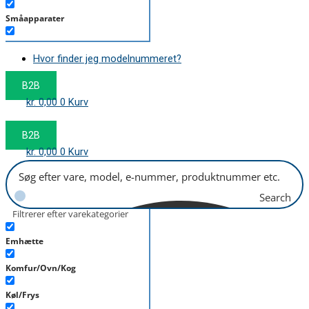
Småapparater
Støvsuger
Hvor finder jeg modelnummeret?
Tørretumbler
B2B
Tilbehør/Plejemidler
kr.
0,00
0
Kurv
Vaskemaskine
B2B
kr.
0,00
0
Kurv
Search
Filtrerer efter varekategorier
Emhætte
Komfur/Ovn/Kog
Køl/Frys