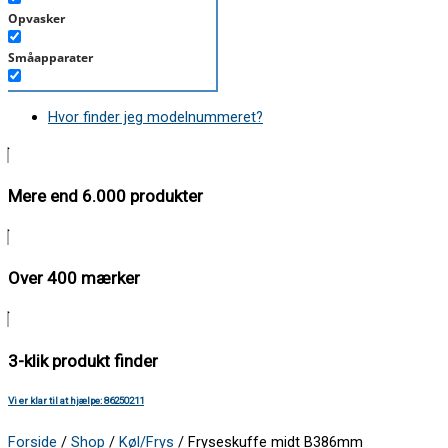
Opvasker
Småapparater
Støvsuger
Hvor finder jeg modelnummeret?
Tørretumbler
Tilbehør/Plejemidler
Mere end 6.000 produkter
Vaskemaskine
Over 400 mærker
3-klik produkt finder
Vi er klar til at hjælpe: 86250211
Forside
/
Shop
/
Køl/Frys
/ Fryseskuffe midt B386mm