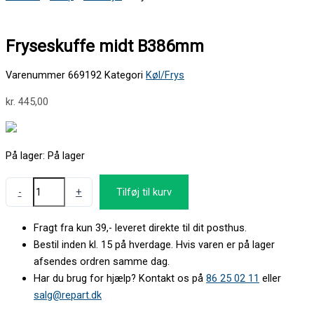
Fryseskuffe midt B386mm
Varenummer
669192
Kategori
Køl/Frys
kr.
445,00
På lager:
På lager
-
+
Tilføj til kurv
Fragt fra kun 39,- leveret direkte til dit posthus.
Bestil inden kl. 15 på hverdage. Hvis varen er på lager
afsendes ordren samme dag.
Har du brug for hjælp? Kontakt os på
86 25 02 11
eller
salg@repart.dk