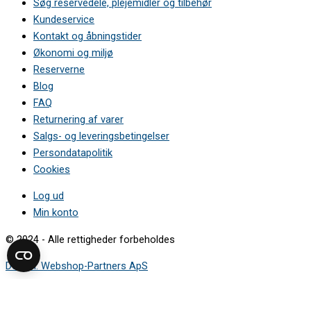
Søg reservedele, plejemidler og tilbehør
Kundeservice
Kontakt og åbningstider
Økonomi og miljø
Reserverne
Blog
FAQ
Returnering af varer
Salgs- og leveringsbetingelser
Persondatapolitik
Cookies
Log ud
Min konto
© 2024 - Alle rettigheder forbeholdes
Design: Webshop-Partners ApS
Sådan finder du modelnummeret