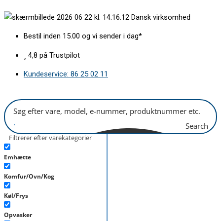
Gå
Fryseskuffe
Dansk virksomhed
til
midt
indholdet
XXL
Bestil inden 15.00 og vi sender i dag*
B415xH220mm
antal
4,8 på Trustpilot
Kundeservice: 86 25 02 11
Search
Filtrerer efter varekategorier
Emhætte
Komfur/Ovn/Kog
Køl/Frys
Opvasker