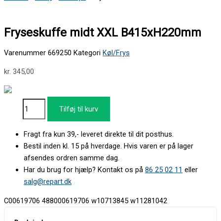
Fryseskuffe midt XXL B415xH220mm
Varenummer
669250
Kategori
Køl/Frys
kr.
345,00
Tilføj til kurv
Fragt fra kun 39,- leveret direkte til dit posthus.
Bestil inden kl. 15 på hverdage. Hvis varen er på lager
afsendes ordren samme dag.
Har du brug for hjælp? Kontakt os på
86 25 02 11
eller
salg@repart.dk
C00619706 488000619706 w10713845 w11281042