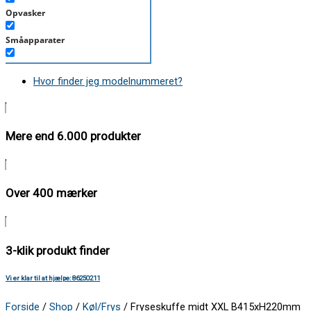
Opvasker
Småapparater
Støvsuger
Hvor finder jeg modelnummeret?
Tørretumbler
Tilbehør/Plejemidler
Mere end 6.000 produkter
Vaskemaskine
Over 400 mærker
3-klik produkt finder
Vi er klar til at hjælpe: 86250211
Forside
/
Shop
/
Køl/Frys
/ Fryseskuffe midt XXL B415xH220mm