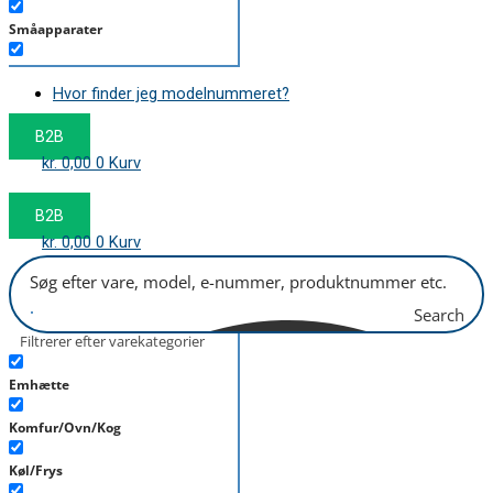
Småapparater
Støvsuger
Hvor finder jeg modelnummeret?
Tørretumbler
B2B
Tilbehør/Plejemidler
kr.
0,00
0
Kurv
Vaskemaskine
B2B
kr.
0,00
0
Kurv
Search
Filtrerer efter varekategorier
Emhætte
Komfur/Ovn/Kog
Køl/Frys