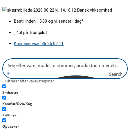
Gå
Fryseskuffe
Dansk virksomhed
til
øverst
indholdet
B400xH160mm
Bestil inden 15.00 og vi sender i dag*
antal
4,8 på Trustpilot
Kundeservice: 86 25 02 11
Search
Filtrerer efter varekategorier
Emhætte
Komfur/Ovn/Kog
Køl/Frys
Opvasker