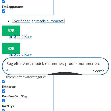
Småapparater
Støvsuger
Hvor finder jeg modelnummeret?
Tørretumbler
B2B
Tilbehør/Plejemidler
kr.
0,00
0
Kurv
Vaskemaskine
B2B
kr.
0,00
0
Kurv
Search
Filtrerer efter varekategorier
Emhætte
Komfur/Ovn/Kog
Køl/Frys