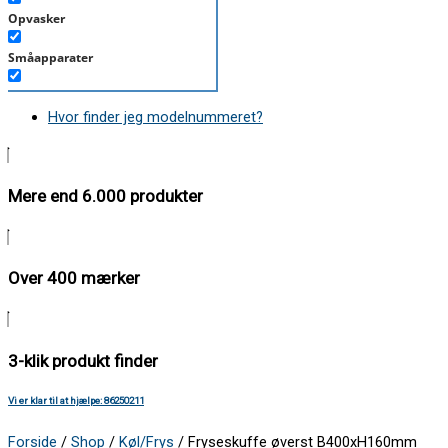
Opvasker
Småapparater
Støvsuger
Hvor finder jeg modelnummeret?
Tørretumbler
Tilbehør/Plejemidler
Mere end 6.000 produkter
Vaskemaskine
Over 400 mærker
3-klik produkt finder
Vi er klar til at hjælpe: 86250211
Forside
/
Shop
/
Køl/Frys
/ Fryseskuffe øverst B400xH160mm