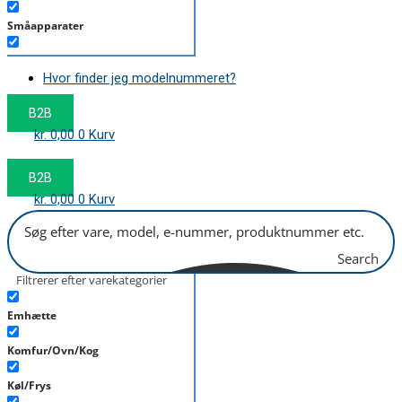
Småapparater
Støvsuger
Hvor finder jeg modelnummeret?
Tørretumbler
B2B
Tilbehør/Plejemidler
kr.
0,00
0
Kurv
Vaskemaskine
B2B
kr.
0,00
0
Kurv
Search
Filtrerer efter varekategorier
Emhætte
Komfur/Ovn/Kog
Køl/Frys