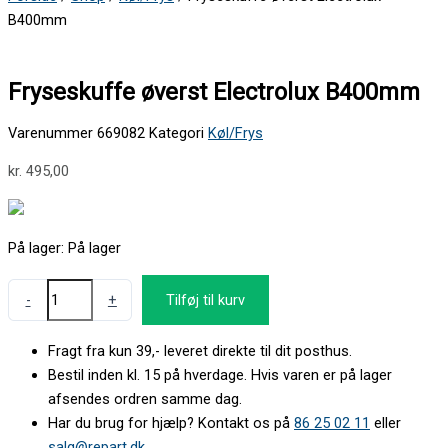
B400mm
Fryseskuffe øverst Electrolux B400mm
Varenummer
669082
Kategori
Køl/Frys
kr.
495,00
På lager:
På lager
-
+
Tilføj til kurv
Fragt fra kun 39,- leveret direkte til dit posthus.
Bestil inden kl. 15 på hverdage. Hvis varen er på lager
afsendes ordren samme dag.
Har du brug for hjælp? Kontakt os på
86 25 02 11
eller
salg@repart.dk