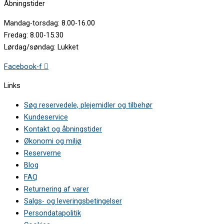
Åbningstider
ELECTROLUX • EN3201MOW 92505330802
ELECTROLUX • EN3201MOW 92505330803
Mandag-torsdag: 8.00-16.00
ELECTROLUX • EN3201MOX 92505328000
Fredag: 8.00-15.30
ELECTROLUX • EN3201MOX 92505328001
Lørdag/søndag: Lukket
ELECTROLUX • EN3201MOX 92505328002
ELECTROLUX • EN3201MOX 92505329400
Facebook-f
ELECTROLUX • EN3201MOX 92505329401
ELECTROLUX • EN3201MOX 92505329402
Links
ELECTROLUX • EN3201MOX 92505329403
ELECTROLUX • EN3201MOX 92505329404
Søg reservedele, plejemidler og tilbehør
ELECTROLUX • EN3201MOX 92505329405
Kundeservice
ELECTROLUX • EN3201MOX 92505329406
Kontakt og åbningstider
ELECTROLUX • EN3201MOX 92505329407
ELECTROLUX • EN3201MOX 92505329408
Økonomi og miljø
ELECTROLUX • EN3209MFW 92505329200
Reserverne
ELECTROLUX • EN3209MFW 92505329201
Blog
ELECTROLUX • EN3209MFW 92505329202
FAQ
ELECTROLUX • EN3209MFW 92505329203
Returnering af varer
ELECTROLUX • EN3209MFW 92505329204
ELECTROLUX • EN3209MFW 92505331700
Salgs- og leveringsbetingelser
ELECTROLUX • EN3209MFX 92505329300
Persondatapolitik
ELECTROLUX • EN3209MFX 92505329301