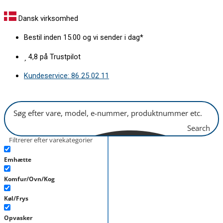
Gå
Fryseskuffe
til
øverst
Dansk virksomhed
indholdet
Electrolux
Bestil inden 15.00 og vi sender i dag*
B400mm
antal
4,8 på Trustpilot
Kundeservice: 86 25 02 11
Search
Filtrerer efter varekategorier
Emhætte
Komfur/Ovn/Kog
Køl/Frys
Opvasker