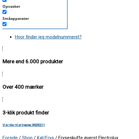
Opvasker
Småapparater
Støvsuger
Hvor finder jeg modelnummeret?
Tørretumbler
Tilbehør/Plejemidler
Mere end 6.000 produkter
Vaskemaskine
Over 400 mærker
3-klik produkt finder
Vi er klar til at hjælpe: 86250211
Forside
/
Shop
/
Køl/Frys
/ Fryseskuffe øverst Electrolux