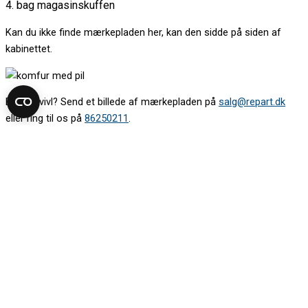
4. bag magasinskuffen
Kan du ikke finde mærkepladen her, kan den sidde på siden af
kabinettet.
Er du i tvivl? Send et billede af mærkepladen på
salg@repart.dk
eller ring til os på
86250211
.
Find modelnummeret på din kogeplade
Mærkepladen sidder oftest under kogepladen. Kig op under den.
Det kan være nødvendigt at tage en skuffe ud for at komme til.
Kan du ikke se mærkepladen nedefra, så løft kogepladen
forsigtigt. Vær gerne to om det.
Kig efter mærkepladen:
1. på boksen under kogepladen
2. langs kanten under kogepladen