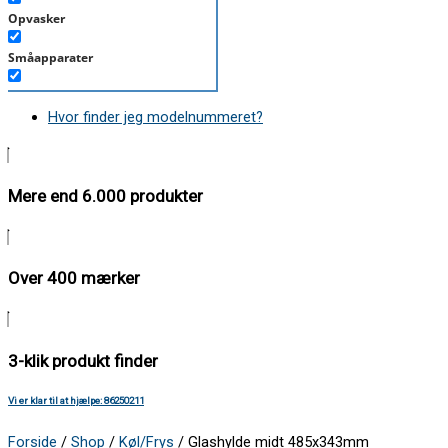
Opvasker
Småapparater
Støvsuger
Hvor finder jeg modelnummeret?
Tørretumbler
Tilbehør/Plejemidler
Mere end 6.000 produkter
Vaskemaskine
Over 400 mærker
3-klik produkt finder
Vi er klar til at hjælpe: 86250211
Forside
/
Shop
/
Køl/Frys
/ Glashylde midt 485x343mm