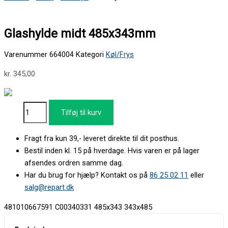
Glashylde midt 485x343mm
Varenummer
664004
Kategori
Køl/Frys
kr.
345,00
Tilføj til kurv
Fragt fra kun 39,- leveret direkte til dit posthus.
Bestil inden kl. 15 på hverdage. Hvis varen er på lager
afsendes ordren samme dag.
Har du brug for hjælp? Kontakt os på
86 25 02 11
eller
salg@repart.dk
481010667591 C00340331 485x343 343x485