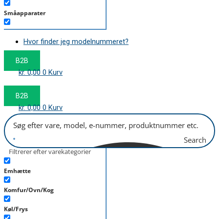
Småapparater
Støvsuger
Hvor finder jeg modelnummeret?
Tørretumbler
B2B
Tilbehør/Plejemidler
kr.
0,00
0
Kurv
Vaskemaskine
B2B
kr.
0,00
0
Kurv
Search
Filtrerer efter varekategorier
Emhætte
Komfur/Ovn/Kog
Køl/Frys