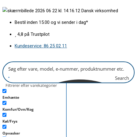
Gå
Glashylde
Dansk virksomhed
til
midt
indholdet
485x343mm
Bestil inden 15.00 og vi sender i dag*
antal
4,8 på Trustpilot
Kundeservice: 86 25 02 11
Search
Filtrerer efter varekategorier
Emhætte
Komfur/Ovn/Kog
Køl/Frys
Opvasker