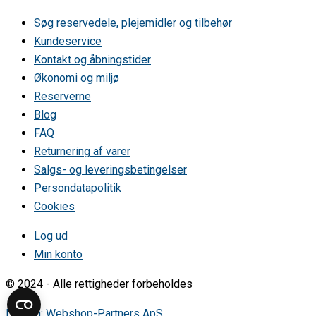
NRK60328DW • 239557
Søg reservedele, plejemidler og tilbehør
NRK60370DW • 230857
Kundeservice
NRK60375DW • 198390
NRK60375XW • 198390
Kontakt og åbningstider
NRK60378DW • 229502
Økonomi og miljø
NRK61378DW • 239078
Reserverne
NRK62321 • 168211
NRK62321DW • 225156
Blog
NRK62321W • 163817
FAQ
NRK62321W • 166301
Returnering af varer
NRK62321W • 180108
NRK62321W • 180886
Salgs- og leveringsbetingelser
NRK62371 • 168216
Persondatapolitik
NRK62371W • 176780
Cookies
NRK62371W • 180109
R60390DW • 230853
Log ud
R60395DW • 197901
R60395XW • 197901
Min konto
R60398DW • 229508
R60398DW • 232072
© 2024 - Alle rettigheder forbeholdes
R60398DW • 235103
R60398DW • 239558
Design: Webshop-Partners ApS