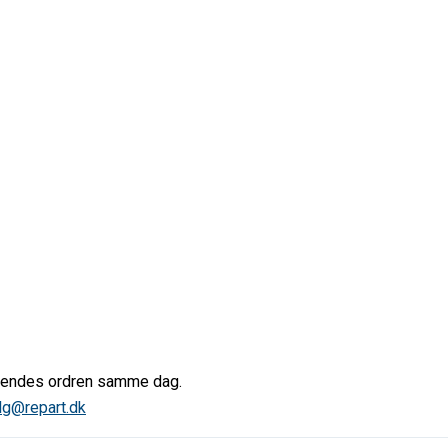
afsendes ordren samme dag.
lg@repart.dk