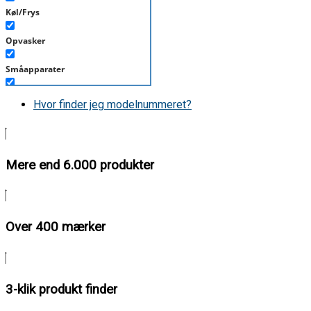
Køl/Frys
Opvasker
Småapparater
Støvsuger
Hvor finder jeg modelnummeret?
Tørretumbler
Tilbehør/Plejemidler
Mere end 6.000 produkter
Vaskemaskine
Over 400 mærker
3-klik produkt finder