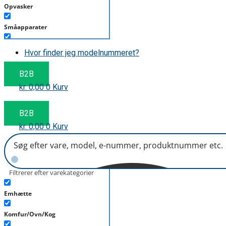
Opvasker
Småapparater
Støvsuger
Hvor finder jeg modelnummeret?
Tørretumbler
B2B
kr.
0,00
0
Kurv
Tilbehør/Plejemidler
Vaskemaskine
B2B
kr.
0,00
0
Kurv
Filtrerer efter varekategorier
Emhætte
Komfur/Ovn/Kog