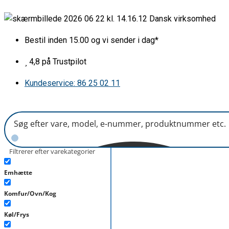
Gå
Håndtag
Dansk virksomhed
til
hvid
indholdet
antal
Bestil inden 15.00 og vi sender i dag*
4,8 på Trustpilot
Kundeservice: 86 25 02 11
Filtrerer efter varekategorier
Emhætte
Komfur/Ovn/Kog
Køl/Frys