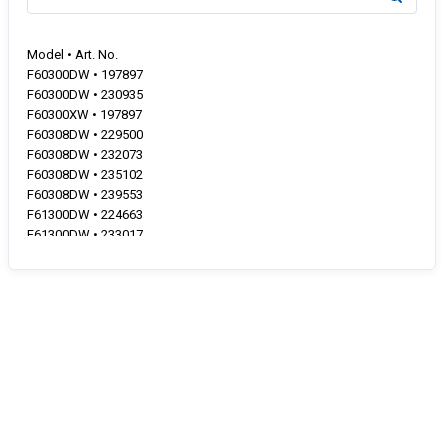
Model • Art. No.
F60300DW • 197897
F60300DW • 230935
F60300XW • 197897
F60308DW • 229500
F60308DW • 232073
F60308DW • 235102
F60308DW • 239553
F61300DW • 224663
F61300DW • 233017
F61300DW • 235055
F61300DW • 235055
F61300W • 104278
F61300W • 132245
F61300W • 165736
F61300W • 235055
F61303W • 162858
F61308W • 181822
FN61230DW • 224530
FN61230DW • 233018