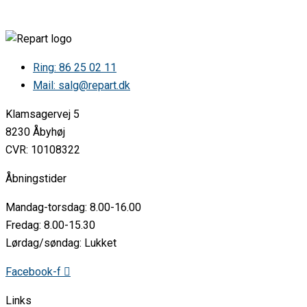
FN61230W • 155287
FN61230W • 156200
FN61230W • 157505
FN61230W • 160254
FN61230W • 162856
Ring: 86 25 02 11
FN61230W • 189248
Mail: salg@repart.dk
FN61230W • 189271
FN61230WL • 189248
Klamsagervej 5
FN61238DW • 239591
FN63233W • 155274
8230 Åbyhøj
KRK61391DW • 225760
CVR: 10108322
NRK60320DW • 230933
NRK60322 • 178224
Åbningstider
NRK60322 • 178346
NRK60322 • 178348
Mandag-torsdag: 8.00-16.00
NRK60322 • 178351
NRK60322 • 179682
Fredag: 8.00-15.30
NRK60322 • 180880
Lørdag/søndag: Lukket
NRK60322DW • 224668
NRK60325DW • 197438
Facebook-f
NRK60325XW • 197438
NRK60328 • 181879
Links
NRK60328DW • 232042