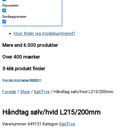
Opvasker
Småapparater
Støvsuger
Hvor finder jeg modelnummeret?
Tørretumbler
Mere end 6.000 produkter
Tilbehør/Plejemidler
Over 400 mærker
Vaskemaskine
3-klik produkt finder
Vi er klar til at hjælpe: 86250211
Forside
/
Shop
/
Køl/Frys
/ Håndtag sølv/hvid L215/200mm
Håndtag sølv/hvid L215/200mm
Varenummer
649131
Kategori
Køl/Frys