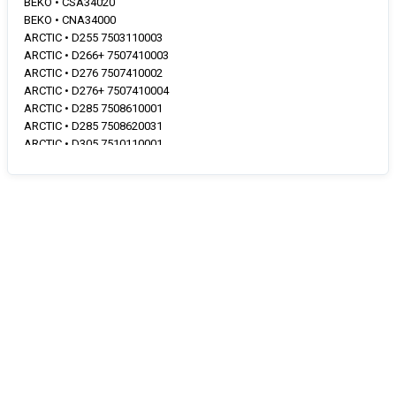
BEKO • CSA34020
BEKO • CNA34000
ARCTIC • D255 7503110003
ARCTIC • D266+ 7507410003
ARCTIC • D276 7507410002
ARCTIC • D276+ 7507410004
ARCTIC • D285 7508610001
ARCTIC • D285 7508620031
ARCTIC • D305 7510110001
ARCTIC • D306 7505910005
ARCTIC • D306+ 7505910006
ARCTIC • D326 7507510006
ARCTIC • D326+ 7507510007
ARCTIC • D5240HCAWIRE 7503120040
ARCTIC • K245 7505210003
ARCTIC • K275 7506610002
ARCTIC • K296 7508010002
ARCTIC • K346 7508510001
ARCTIC • K346+ 7508510004
ARCTIC • K3462 7509910001
ARCTIC • K3462E 7508110001
ARCTIC • K346B+ 7508510002
ARCTIC • K346ENF 7508210002