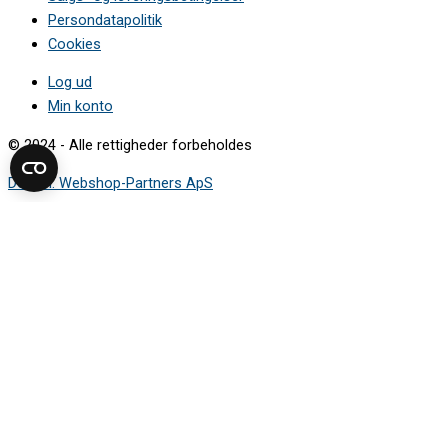
Persondatapolitik
Cookies
Log ud
Min konto
© 2024 - Alle rettigheder forbeholdes
Design: Webshop-Partners ApS
Sådan finder du modelnummeret
Mærkepladen viser de oplysninger, du skal bruge for at finde den
rigtige reservedel.
Vælg apparattype i guiden, og se hvor
mærkepladen typisk sidder.
Vaskemaskine
Tørretumbler
Opvaskemaskine
Køleskab og fryser