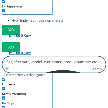
Småapparater
Støvsuger
Hvor finder jeg modelnummeret?
Tørretumbler
B2B
Tilbehør/Plejemidler
kr.
0,00
0
Kurv
Vaskemaskine
B2B
kr.
0,00
0
Kurv
Search
Filtrerer efter varekategorier
Emhætte
Komfur/Ovn/Kog
Køl/Frys