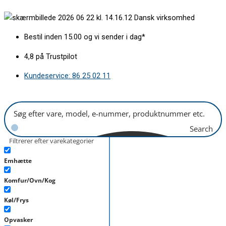
Gå
Håndtag
Dansk virksomhed
til
sølv/hvid
indholdet
L215/200mm
Bestil inden 15.00 og vi sender i dag*
antal
4,8 på Trustpilot
Kundeservice: 86 25 02 11
Search
Filtrerer efter varekategorier
Emhætte
Komfur/Ovn/Kog
Køl/Frys
Opvasker