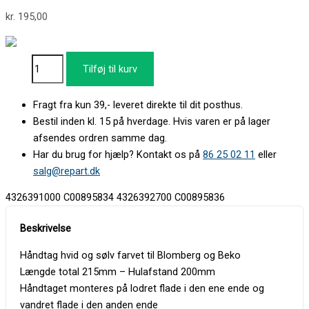
kr.
195,00
Tilføj til kurv
Fragt fra kun 39,- leveret direkte til dit posthus.
Bestil inden kl. 15 på hverdage. Hvis varen er på lager
afsendes ordren samme dag.
Har du brug for hjælp? Kontakt os på
86 25 02 11
eller
salg@repart.dk
4326391000 C00895834 4326392700 C00895836
Håndtag hvid og sølv farvet til Blomberg og Beko
Længde total 215mm – Hulafstand 200mm
Håndtaget monteres på lodret flade i den ene ende og
vandret flade i den anden ende