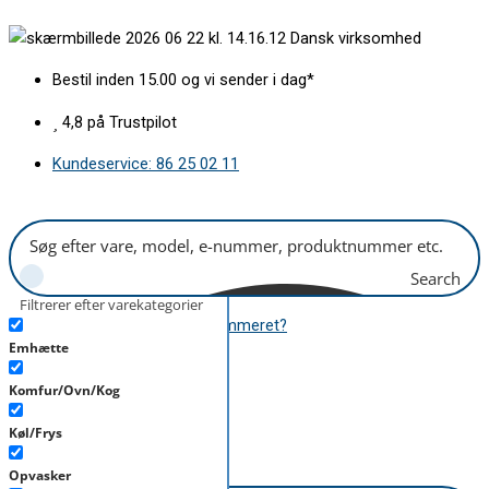
Gå
Vippehåndtag
Dansk virksomhed
til
hvid
indholdet
L275mm
Bestil inden 15.00 og vi sender i dag*
antal
4,8 på Trustpilot
Kundeservice: 86 25 02 11
Search
Filtrerer efter varekategorier
Hvor finder jeg modelnummeret?
Emhætte
B2B
Komfur/Ovn/Kog
kr.
0,00
0
Kurv
Køl/Frys
B2B
kr.
0,00
0
Kurv
Opvasker