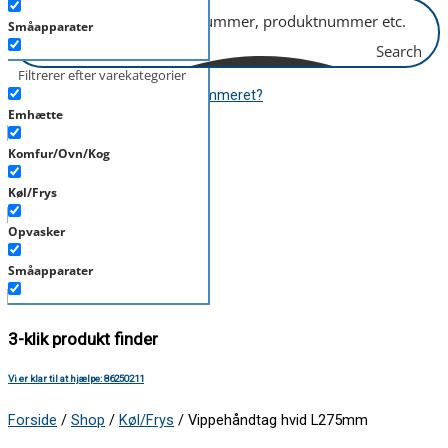
Småapparater
Search
Støvsuger
Filtrerer efter varekategorier
Hvor finder jeg modelnummeret?
Tørretumbler
Emhætte
Tilbehør/Plejemidler
Komfur/Ovn/Kog
Mere end 6.000 produkter
Vaskemaskine
Køl/Frys
Opvasker
Over 400 mærker
Småapparater
Støvsuger
3-klik produkt finder
Tørretumbler
Vi er klar til at hjælpe: 86250211
Tilbehør/Plejemidler
Forside
/
Shop
/
Køl/Frys
/ Vippehåndtag hvid L275mm
Vaskemaskine