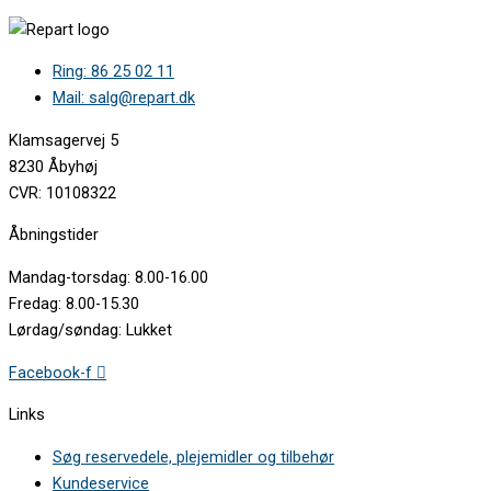
Whirlpool WM1875A+W850118896060 •
Whirlpool WM1875A+W850118896061 •
Whirlpool WV1644A++W854983401000 •
Ring: 86 25 02 11
Whirlpool WV1644A+NFW854982601020 •
Whirlpool WV1644A+W854981601050 •
Mail: salg@repart.dk
Whirlpool WV1644A+W854981601051 •
Whirlpool WV1670A+NFW854982696000 •
Klamsagervej 5
Whirlpool WV1670NFW854982596000 •
8230 Åbyhøj
Whirlpool WV1674A+W854981696020 •
CVR: 10108322
Whirlpool WV1843A+NFW854982861030 •
Whirlpool WV1843A+NFW854982890010 •
Åbningstider
Whirlpool WV1843A+NFW854982890020 •
Whirlpool WV1844A+NFW854982843000 •
Mandag-torsdag: 8.00-16.00
Whirlpool WV1844A+NFW854982896020 •
Fredag: 8.00-15.30
Whirlpool WV1844A+W854981801040 •
Lørdag/søndag: Lukket
Whirlpool WV1844A+W854981801041 •
Whirlpool WV1870A+NFW854982896040 •
Facebook-f
Whirlpool WV1870NFW854982796000 •
Whirlpool WV1874A+W854981896020 •
Links
Whirlpool WVF269854983965000 •
Whirlpool WVF269854983965010 •
Søg reservedele, plejemidler og tilbehør
Whirlpool WVF309854984065000 •
Kundeservice
Whirlpool WVF309854984065020 •