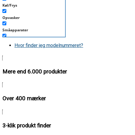
Køl/Frys
Opvasker
Småapparater
Støvsuger
Hvor finder jeg modelnummeret?
Tørretumbler
Tilbehør/Plejemidler
Mere end 6.000 produkter
Vaskemaskine
Over 400 mærker
3-klik produkt finder