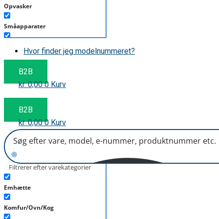
Opvasker
Småapparater
Støvsuger
Hvor finder jeg modelnummeret?
Tørretumbler
B2B
kr.
0,00
0
Kurv
Tilbehør/Plejemidler
Vaskemaskine
B2B
kr.
0,00
0
Kurv
Filtrerer efter varekategorier
Emhætte
Komfur/Ovn/Kog