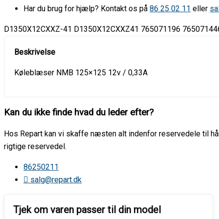
Har du brug for hjælp? Kontakt os på
86 25 02 11
eller
sa
D1350X12CXXZ-41 D1350X12CXXZ41 765071196 765071446 12
Køleblæser NMB 125×125 12v / 0,33A
Kan du ikke finde hvad du leder efter?
Hos Repart kan vi skaffe næsten alt indenfor reservedele til hår
rigtige reservedel.
86250211
salg@repart.dk