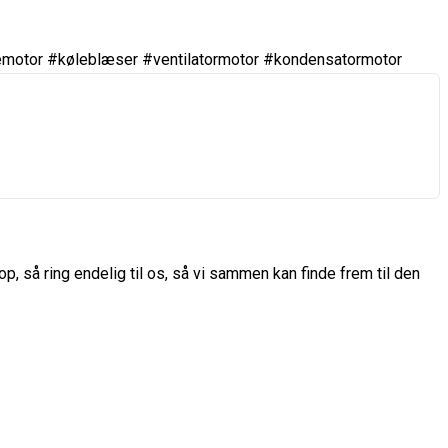
tor #køleblæser #ventilatormotor #kondensatormotor
p, så ring endelig til os, så vi sammen kan finde frem til den