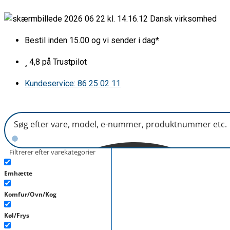
Gå
Køleblæser
Dansk virksomhed
til
NMB
indholdet
125x125
Bestil inden 15.00 og vi sender i dag*
12v
antal
4,8 på Trustpilot
Kundeservice: 86 25 02 11
Filtrerer efter varekategorier
Emhætte
Komfur/Ovn/Kog
Køl/Frys