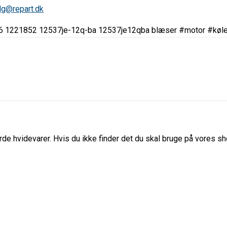
lg@repart.dk
21852 12537je-12q-ba 12537je12qba blæser #motor #kølemo
de hvidevarer. Hvis du ikke finder det du skal bruge på vores sho