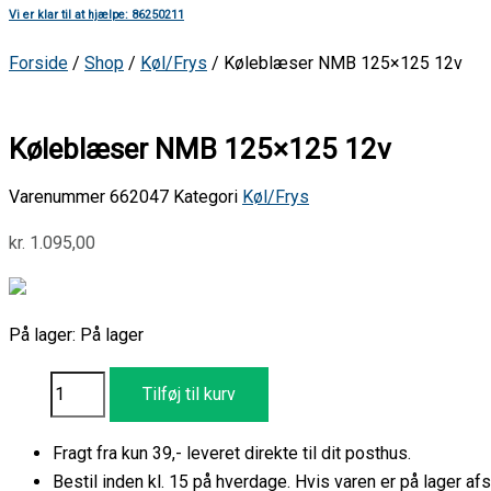
Vi er klar til at hjælpe: 86250211
Forside
/
Shop
/
Køl/Frys
/ Køleblæser NMB 125×125 12v
Køleblæser NMB 125×125 12v
Varenummer
662047
Kategori
Køl/Frys
kr.
1.095,00
På lager:
På lager
Tilføj til kurv
Fragt fra kun 39,- leveret direkte til dit posthus.
Bestil inden kl. 15 på hverdage. Hvis varen er på lager 