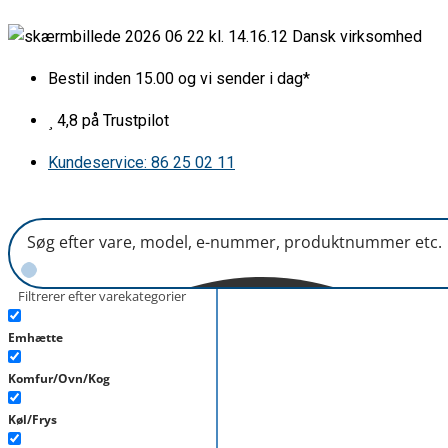
Gå
Kuldefang
Dansk virksomhed
til
B407mm
indholdet
antal
Bestil inden 15.00 og vi sender i dag*
4,8 på Trustpilot
Kundeservice: 86 25 02 11
Filtrerer efter varekategorier
Emhætte
Komfur/Ovn/Kog
Køl/Frys