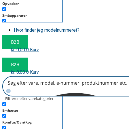
Opvasker
Småapparater
Støvsuger
Hvor finder jeg modelnummeret?
Tørretumbler
B2B
kr.
0,00
0
Kurv
Tilbehør/Plejemidler
Vaskemaskine
B2B
kr.
0,00
0
Kurv
Filtrerer efter varekategorier
Emhætte
Komfur/Ovn/Kog