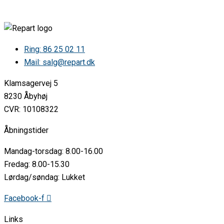
Gorenje FN6192CX ZOF2869A 469371 •
Gorenje FN6192CX-L ZOF2869A 495589 •
Gorenje FN6192DW ZOF2869A 518232 •
Gorenje FN6192HW ZOF2869A 588467 •
Gorenje FN6192OB ZOF2869C 461947 •
Ring: 86 25 02 11
Gorenje FN6192OW ZOF2869C 458657 •
Mail: salg@repart.dk
Gorenje FN6192OW ZOF2869C 518350 •
Gorenje FN6192OX ZOF2869C 458678 •
Klamsagervej 5
Gorenje FN6192OX ZOF2869C 518351 •
Gorenje FN6192PB ZOF2869H 518256 •
8230 Åbyhøj
Gorenje FN6192PBUK ZOF2869H 556253 •
CVR: 10108322
Gorenje FN6192PW ZOF2869H 498219 •
Gorenje FN6192PX ZOF2869H 498218 •
Åbningstider
Gorenje FN6192PX ZOF2869H 728793 •
Gorenje FN6192PXUK ZOF2869H 556255 •
Mandag-torsdag: 8.00-16.00
Gorenje FN61CHSY2W ZOF2869A 728410 •
Gorenje FN61CSY2W ZOF2869A 468385 •
Fredag: 8.00-15.30
Gorenje FN6601 ZOF2869A 468494 •
Lørdag/søndag: Lukket
Gorenje FN6601S ZOF2869A 468496 •
Gorenje FN6602 ZOF2869A 468495 •
Facebook-f
Gorenje FN6602S ZOF2869A 468497 •
Gorenje FN6612 ZOF2869H 561764 •
Links
Gorenje FN6612S ZOF2869H 561759 •