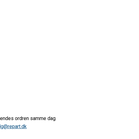
afsendes ordren samme dag.
lg@repart.dk