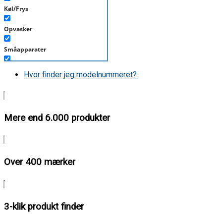
Køl/Frys
Opvasker
Småapparater
Støvsuger
Hvor finder jeg modelnummeret?
Tørretumbler
Tilbehør/Plejemidler
Mere end 6.000 produkter
Vaskemaskine
Over 400 mærker
3-klik produkt finder