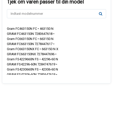
Gram FC463150N FC • 463150 N
GRAM FC463150N 7283647618 •
Gram FC663150N FC • 663150 N
GRAM FC663150N 7278447617 •
Gram FC663150NX FC • 663150 N X
GRAM FC663150NX 7278447696 •
Gram FS4229660N FS • 42296-60 N
GRAM FS42296-60N 7284747619 •
Gram FS4230660N FS • 42306-60 N
GRAM FS42306-60N 7283647619 •
GRAM FS42306-60N/1 7283647611 •
GRAM FS42316-61N/1 7278447611 •
Gram FS429690N FS • 4296-90 N
GRAM FS4296-90N 7284747612 •
Gram FS430690N FS • 4306-90 N
GRAM FS4306-90N 7283647612 •
GRAM FS4306-90N/1 7283647610 •