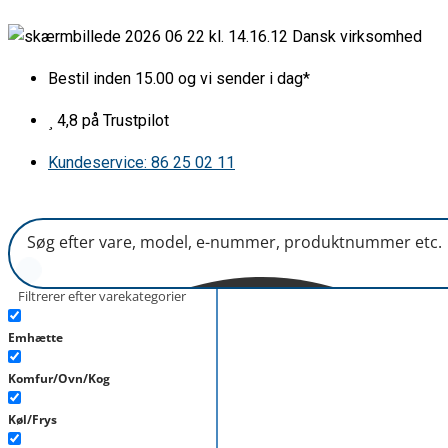
Gå
Front
Dansk virksomhed
til
for
indholdet
fryseskuffe
Bestil inden 15.00 og vi sender i dag*
H190xB445mm
antal
4,8 på Trustpilot
Kundeservice: 86 25 02 11
Filtrerer efter varekategorier
Emhætte
Komfur/Ovn/Kog
Køl/Frys