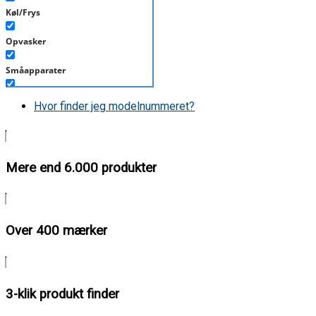
Køl/Frys
Opvasker
Småapparater
Støvsuger
Hvor finder jeg modelnummeret?
Tørretumbler
Tilbehør/Plejemidler
Mere end 6.000 produkter
Vaskemaskine
Over 400 mærker
3-klik produkt finder