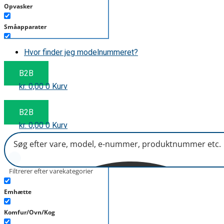
Opvasker
Småapparater
Støvsuger
Hvor finder jeg modelnummeret?
Tørretumbler
B2B
kr.
0,00
0
Kurv
Tilbehør/Plejemidler
Vaskemaskine
B2B
kr.
0,00
0
Kurv
Filtrerer efter varekategorier
Emhætte
Komfur/Ovn/Kog