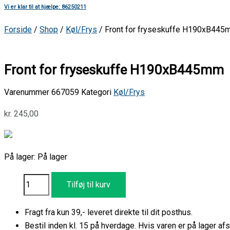
Vi er klar til at hjælpe: 86250211
Forside
/
Shop
/
Køl/Frys
/ Front for fryseskuffe H190xB44
Front for fryseskuffe H190xB445mm
Varenummer
667059
Kategori
Køl/Frys
kr.
245,00
På lager:
På lager
Tilføj til kurv
Fragt fra kun 39,- leveret direkte til dit posthus.
Bestil inden kl. 15 på hverdage. Hvis varen er på lager 