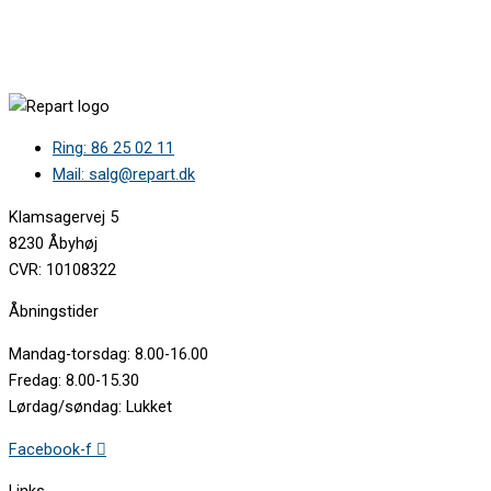
ZANUSSI ZRB327MXO 925993013 /0 0 •
ZANUSSI ZRB327WO1 928465041 /0 0 •
ZANUSSI ZRB327WO2 925041089 /0 0 •
ZANUSSI ZRB327WO2 925993057 /0 0 •
Ring: 86 25 02 11
Mail: salg@repart.dk
Klamsagervej 5
8230 Åbyhøj
CVR: 10108322
Åbningstider
Mandag-torsdag: 8.00-16.00
Fredag: 8.00-15.30
Lørdag/søndag: Lukket
Facebook-f