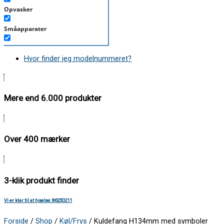
Opvasker
Småapparater
Støvsuger
Hvor finder jeg modelnummeret?
Tørretumbler
Tilbehør/Plejemidler
Mere end 6.000 produkter
Vaskemaskine
Over 400 mærker
3-klik produkt finder
Vi er klar til at hjælpe: 86250211
Forside
/
Shop
/
Køl/Frys
/ Kuldefang H134mm med symboler