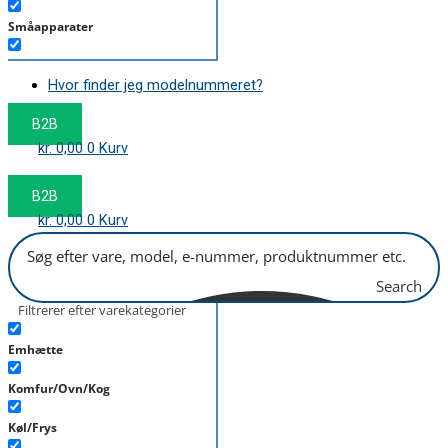
Småapparater
Støvsuger
Hvor finder jeg modelnummeret?
Tørretumbler
B2B
Tilbehør/Plejemidler
kr.
0,00
0
Kurv
Vaskemaskine
B2B
kr.
0,00
0
Kurv
Search
Filtrerer efter varekategorier
Emhætte
Komfur/Ovn/Kog
Køl/Frys