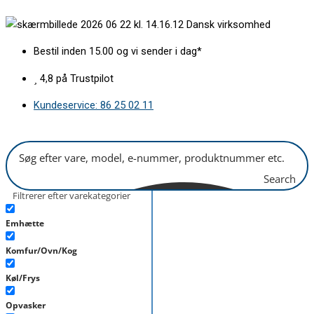
Gå
Kuldefang
Dansk virksomhed
til
H134mm
indholdet
med
Bestil inden 15.00 og vi sender i dag*
symboler
antal
4,8 på Trustpilot
Kundeservice: 86 25 02 11
Search
Filtrerer efter varekategorier
Emhætte
Komfur/Ovn/Kog
Køl/Frys
Opvasker