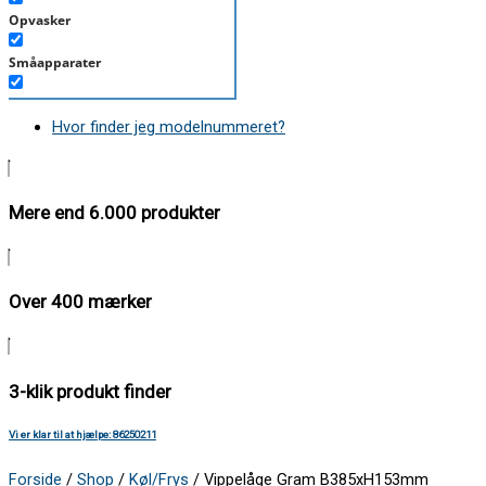
Opvasker
Småapparater
Støvsuger
Hvor finder jeg modelnummeret?
Tørretumbler
Tilbehør/Plejemidler
Mere end 6.000 produkter
Vaskemaskine
Over 400 mærker
3-klik produkt finder
Vi er klar til at hjælpe: 86250211
Forside
/
Shop
/
Køl/Frys
/ Vippelåge Gram B385xH153mm