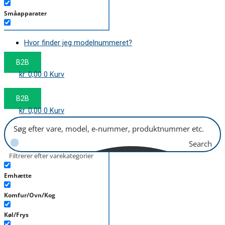
Småapparater
Støvsuger
Hvor finder jeg modelnummeret?
Tørretumbler
B2B
Tilbehør/Plejemidler
kr.
0,00
0
Kurv
Vaskemaskine
B2B
kr.
0,00
0
Kurv
Search
Filtrerer efter varekategorier
Emhætte
Komfur/Ovn/Kog
Køl/Frys