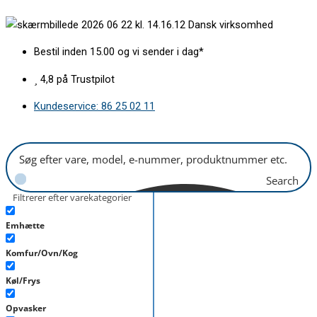
Gå
Vippelåge
Dansk virksomhed
til
Gram
indholdet
B385xH153mm
Bestil inden 15.00 og vi sender i dag*
antal
4,8 på Trustpilot
Kundeservice: 86 25 02 11
Search
Filtrerer efter varekategorier
Emhætte
Komfur/Ovn/Kog
Køl/Frys
Opvasker