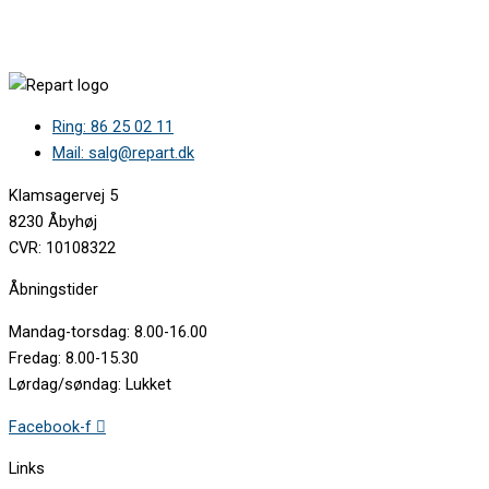
DAVOLINE RSNF2400 7241541919 •
DAVOLINE RSNF2400 7516520024 •
FRIGIDAIRE FFB2606BI 7516520034 •
GRAM KFI3285-90N 7244843819 •
GRAM KFi3285-90N 7244847618 •
Ring: 86 25 02 11
GRAM KFI3285-91N 7516520012 •
KAFF KRF242BI 7244846518 •
Mail: salg@repart.dk
KAFF KRF242BI 7516520021 •
Rosieres PBF320NFOEM 7516520032 •
Klamsagervej 5
Rosieres RBCP3183NF 7244848618 •
8230 Åbyhøj
Rosieres RBCP3183NF 7244848619 •
CVR: 10108322
Rosieres RBCP3183NF/EOEM 7516520025 •
SMEG CB320NFK 7516520023 •
Åbningstider
SMEG CB320U 7516520026 •
Mandag-torsdag: 8.00-16.00
Fredag: 8.00-15.30
Lørdag/søndag: Lukket
Facebook-f
Links