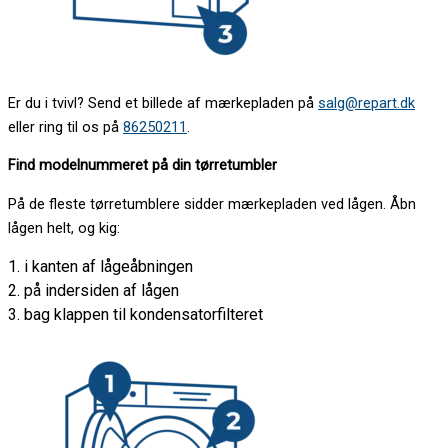
Er du i tvivl? Send et billede af mærkepladen på
salg@repart.dk
eller ring til os på
86250211
.
Find modelnummeret på din tørretumbler
På de fleste tørretumblere sidder mærkepladen ved lågen. Åbn
lågen helt, og kig:
1. i kanten af lågeåbningen
2. på indersiden af lågen
3. bag klappen til kondensatorfilteret