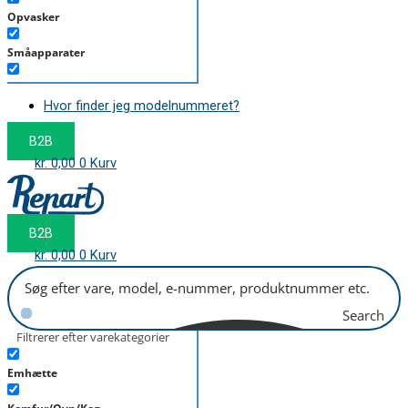
Opvasker
Småapparater
Støvsuger
Hvor finder jeg modelnummeret?
Tørretumbler
B2B
Tilbehør/Plejemidler
kr.
0,00
0
Kurv
Vaskemaskine
B2B
kr.
0,00
0
Kurv
Search
Filtrerer efter varekategorier
Emhætte