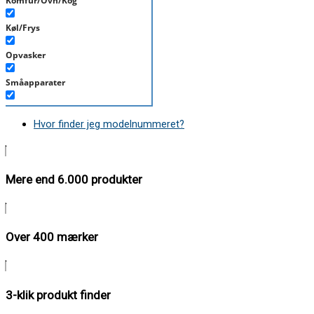
Komfur/Ovn/Kog
Køl/Frys
Opvasker
Småapparater
Støvsuger
Hvor finder jeg modelnummeret?
Tørretumbler
Tilbehør/Plejemidler
Mere end 6.000 produkter
Vaskemaskine
Over 400 mærker
3-klik produkt finder