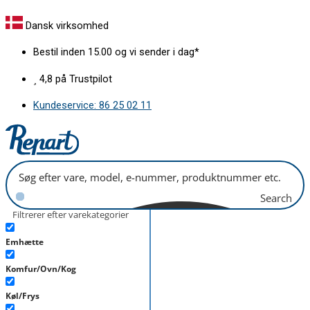
Gå
Liste
til
bag
Dansk virksomhed
indholdet
f
Bestil inden 15.00 og vi sender i dag*
glashylde
antal
4,8 på Trustpilot
Kundeservice: 86 25 02 11
Search
Filtrerer efter varekategorier
Emhætte
Komfur/Ovn/Kog
Køl/Frys