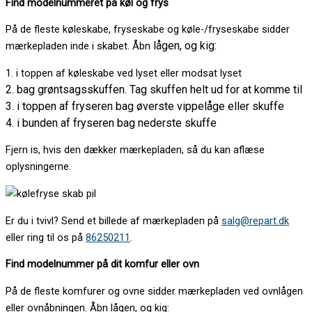
Find modelnummeret på køl og frys
På de fleste køleskabe, fryseskabe og køle-/fryseskabe sidder
lågen, og kig:
mærkepladen inde i skabet. Åbn
1. i toppen af køleskabe ved lyset eller modsat lyset
2. bag grøntsagsskuffen. Tag skuffen helt ud for at komme til
3. i toppen af fryseren bag øverste vippelåge eller skuffe
4. i bunden af fryseren bag nederste skuffe
Fjern is, hvis den dækker mærkepladen, så du kan aflæse
oplysningerne.
Er du i tvivl? Send et billede af mærkepladen på
salg@repart.dk
eller ring til os på
86250211
.
Find modelnummer på dit komfur eller ovn
På de fleste komfurer og ovne sidder mærkepladen ved ovnlågen
eller ovnåbningen. Åbn lågen, og kig: