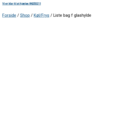
Vi er klar til at hjælpe: 86250211
Forside
/
Shop
/
Køl/Frys
/ Liste bag f glashylde