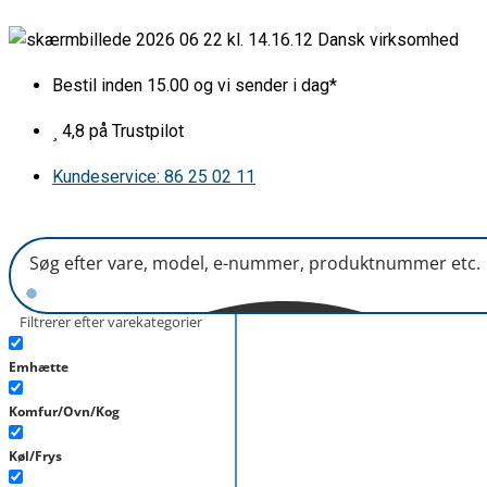
Gå
Lugtfilter
Dansk virksomhed
til
LG
indholdet
L100xB30mm
Bestil inden 15.00 og vi sender i dag*
antal
4,8 på Trustpilot
Kundeservice: 86 25 02 11
Filtrerer efter varekategorier
Emhætte
Komfur/Ovn/Kog
Køl/Frys