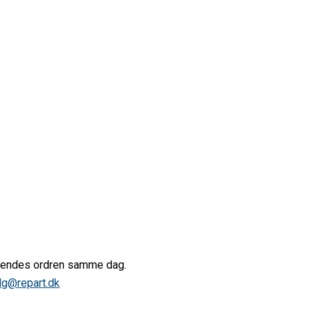
afsendes ordren samme dag.
lg@repart.dk