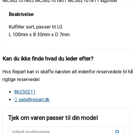
MCS62101805 MCS62101801 MCS62101811 lugtfilter
Kulfilter sort, passer til LG
L 100mm x B 30mm x D 7mm
Kan du ikke finde hvad du leder efter?
Hos Repart kan vi skaffe næsten alt indenfor reservedele til hår
rigtige reservedel.
86250211
salg@repart.dk