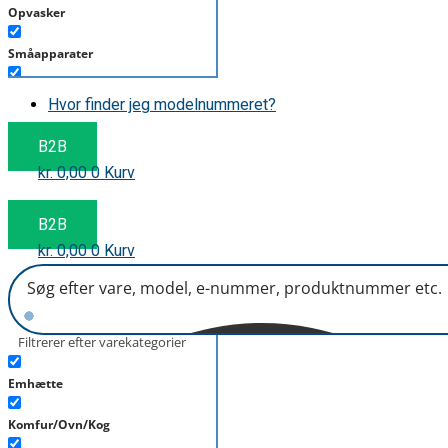
Opvasker
Småapparater
Støvsuger
Hvor finder jeg modelnummeret?
Tørretumbler
B2B
kr.
0,00
0
Kurv
Tilbehør/Plejemidler
Vaskemaskine
B2B
kr.
0,00
0
Kurv
Filtrerer efter varekategorier
Emhætte
Komfur/Ovn/Kog