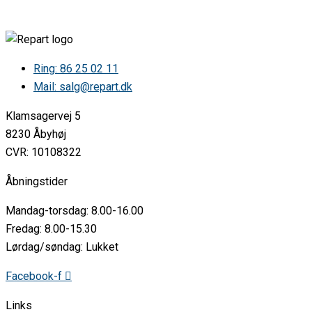
LG • GC-X247CSAZ GSX961NSAZ.ANSQEUR
LG • GC-X257CCAJ GSXD91MBAE.AMBQEUT
LG • GC-X257CCAJ GSXV91MBAE.AMBQEUR
LG • GC-X257CCBJ GSXV90MBAE.AMBQEUR
LG • GC-X257CLAJ GSXV91PZAE.APZQEUR
Ring: 86 25 02 11
LG • GC-X257CQAJ GSXV91MCAE.AMCQEUR
Mail: salg@repart.dk
LG • GC-X257CQBJ GSXV90MCAE.AMCQEUR
LG • GC-X257CQDJ GSXV90MCDE.AMCQEUR
Klamsagervej 5
LG • GC-X257CSAS GSXV91BSAF.ABSQEUR
LG • GC-X257CSBJ GSXV90BSAE.ABSQEUR
8230 Åbyhøj
LG • GC-X257CSDJ GSXV90BSDE.ABSQEUR
CVR: 10108322
LG • GFB530BLGF-B530BL
LG • GFB590BLEGF-B590BLE
Åbningstider
LG • GFB590MBLGF-B590MBL
LG • GFB590PLGF-B590PL
Mandag-torsdag: 8.00-16.00
LG • GFL570MBLGF-L570MBL
LG • GFL570MBNLGF-L570MBNL
Fredag: 8.00-15.30
LG • GFL570PLGF-L570PL
Lørdag/søndag: Lukket
LG • GFL570PNLGF-L570PNL
LG • GFM61MCCSF GC-B414EQAF.AMCQEUR
Facebook-f
LG • GFT61SWCSF GC-B414EQCF.ASWQEUR
LG • GFV570MBLCGF-V570MBLC
Links
LG • GFV570MBLGF-V570MBL