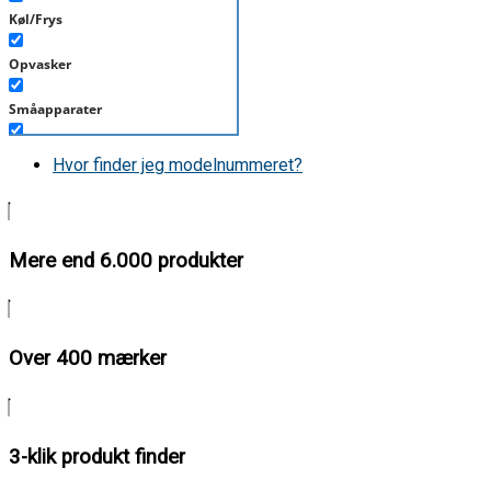
Køl/Frys
Opvasker
Småapparater
Støvsuger
Hvor finder jeg modelnummeret?
Tørretumbler
Tilbehør/Plejemidler
Mere end 6.000 produkter
Vaskemaskine
Over 400 mærker
3-klik produkt finder