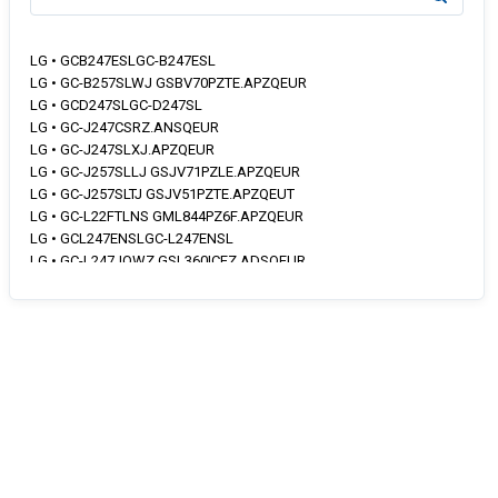
LG • GCB247ESLGC-B247ESL
LG • GC-B257SLWJ GSBV70PZTE.APZQEUR
LG • GCD247SLGC-D247SL
LG • GC-J247CSRZ.ANSQEUR
LG • GC-J247SLXJ.APZQEUR
LG • GC-J257SLLJ GSJV71PZLE.APZQEUR
LG • GC-J257SLTJ GSJV51PZTE.APZQEUT
LG • GC-L22FTLNS GML844PZ6F.APZQEUR
LG • GCL247ENSLGC-L247ENSL
LG • GC-L247JQWZ GSL360ICEZ.ADSQEUR
LG • GC-L247JQYZ GSL361ICEZ.ADSQEUR
LG • GC-L247RQXZ GSL761MCZZ.AMCQEUR
LG • GC-L247SLJZ GSL481PZXZ.APZQEUR
LG • GC-L257JQXJ GSLV31DSXE.ADSQEUR
LG • GC-L257SLXJ GSLV51PZXE.APZQEUR
LG • GCP247ESLGC-P247ESL
LG • GC-Q22FTQMJ GMQ844MC5E.AMCQEUR
LG • GC-X247CQTZ GSX961MCVZ.AMCQEUR
LG • GC-X247CS1J GSX961NECE.ANEQEUR
LG • GC-X247CSAZ GSX961NEAZ.ANEQEUR