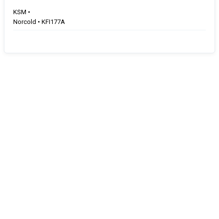
KSM •
Norcold • KFI177A