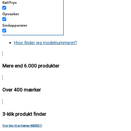
Køl/Frys
Opvasker
Småapparater
Støvsuger
Hvor finder jeg modelnummeret?
Tørretumbler
Tilbehør/Plejemidler
Mere end 6.000 produkter
Vaskemaskine
Over 400 mærker
3-klik produkt finder
Vi er klar til at hjælpe: 86250211