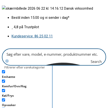
Gå
Lysafbryder
Dansk virksomhed
til
bred
indholdet
Gram
Bestil inden 15.00 og vi sender i dag*
antal
4,8 på Trustpilot
Kundeservice: 86 25 02 11
Search
Filtrerer efter varekategorier
Emhætte
Komfur/Ovn/Kog
Køl/Frys
Opvasker