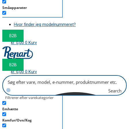
Småapparater
Støvsuger
Hvor finder jeg modelnummeret?
Tørretumbler
B2B
Tilbehør/Plejemidler
kr.
0,00
0
Kurv
Vaskemaskine
B2B
kr.
0,00
0
Kurv
Search
Filtrerer efter varekategorier
Emhætte
Komfur/Ovn/Kog