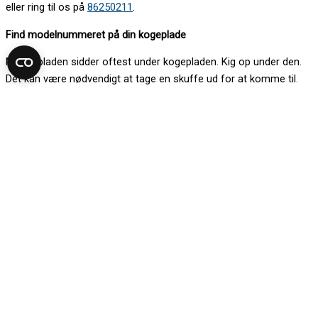
eller ring til os på
86250211
.
Find modelnummeret på din kogeplade
Mærkepladen sidder oftest under kogepladen. Kig op under den.
Det kan være nødvendigt at tage en skuffe ud for at komme til.
Kan du ikke se mærkepladen nedefra, så løft kogepladen
forsigtigt. Vær gerne to om det.
Kig efter mærkepladen:
1. på boksen under kogepladen
2. langs kanten under kogepladen
Er du i tvivl? Send et billede af mærkepladen på
salg@repart.dk
eller ring til os på
86250211
.
Find modelnummeret på din emhætte