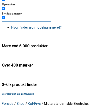
Opvasker
Småapparater
Støvsuger
Hvor finder jeg modelnummeret?
Tørretumbler
Tilbehør/Plejemidler
Mere end 6.000 produkter
Vaskemaskine
Over 400 mærker
3-klik produkt finder
Vi er klar til at hjælpe: 86250211
Forside
/
Shop
/
Køl/Frys
/ Midterste dørhylde Electrolux