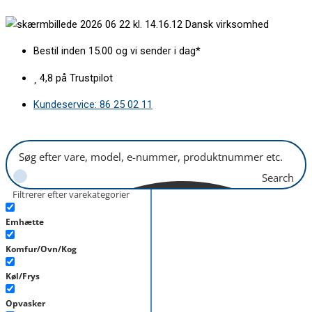
Gå
Midterste
Dansk virksomhed
til
dørhylde
indholdet
Electrolux
Bestil inden 15.00 og vi sender i dag*
antal
4,8 på Trustpilot
Kundeservice: 86 25 02 11
Search
Filtrerer efter varekategorier
Emhætte
Komfur/Ovn/Kog
Køl/Frys
Opvasker