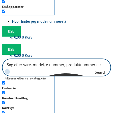
Småapparater
Støvsuger
Hvor finder jeg modelnummeret?
Tørretumbler
B2B
Tilbehør/Plejemidler
kr.
0,00
0
Kurv
Vaskemaskine
B2B
kr.
0,00
0
Kurv
Search
Filtrerer efter varekategorier
Emhætte
Komfur/Ovn/Kog
Køl/Frys