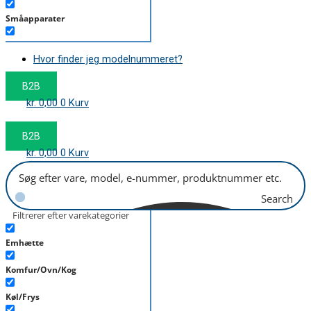
Småapparater
Støvsuger
Hvor finder jeg modelnummeret?
Tørretumbler
B2B
Tilbehør/Plejemidler
kr.
0,00
0
Kurv
Vaskemaskine
B2B
kr.
0,00
0
Kurv
Search
Filtrerer efter varekategorier
Emhætte
Komfur/Ovn/Kog
Køl/Frys