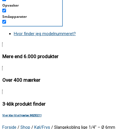
Opvasker
Småapparater
Støvsuger
Hvor finder jeg modelnummeret?
Tørretumbler
Tilbehør/Plejemidler
Mere end 6.000 produkter
Vaskemaskine
Over 400 mærker
3-klik produkt finder
Vi er klar til at hjælpe: 86250211
Forside
/
Shop
/
Køl/Frys
/ Slangekobling lige 1/4″ – Ø 6mm