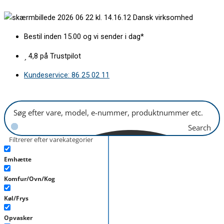
Gå
Slangekobling
Dansk virksomhed
til
lige
indholdet
1/4"
Bestil inden 15.00 og vi sender i dag*
-
Ø
4,8 på Trustpilot
6mm
Kundeservice: 86 25 02 11
antal
Search
Filtrerer efter varekategorier
Emhætte
Komfur/Ovn/Kog
Køl/Frys
Opvasker