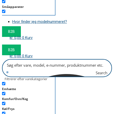
Småapparater
Støvsuger
Hvor finder jeg modelnummeret?
Tørretumbler
B2B
Tilbehør/Plejemidler
kr.
0,00
0
Kurv
Vaskemaskine
B2B
kr.
0,00
0
Kurv
Search
Filtrerer efter varekategorier
Emhætte
Komfur/Ovn/Kog
Køl/Frys