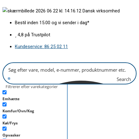
Gå
Termostat
Dansk virksomhed
til
fadølsanlæg
indholdet
K14P0130
Bestil inden 15.00 og vi sender i dag*
antal
4,8 på Trustpilot
Kundeservice: 86 25 02 11
Search
Filtrerer efter varekategorier
Emhætte
Komfur/Ovn/Kog
Køl/Frys
Opvasker