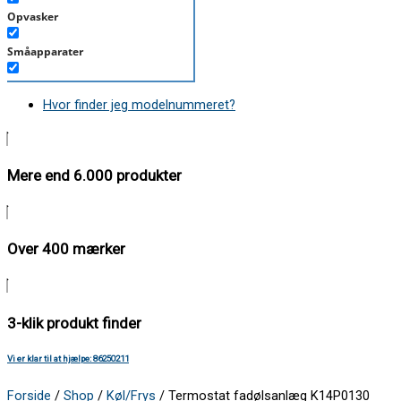
Opvasker
Småapparater
Støvsuger
Hvor finder jeg modelnummeret?
Tørretumbler
Tilbehør/Plejemidler
Mere end 6.000 produkter
Vaskemaskine
Over 400 mærker
3-klik produkt finder
Vi er klar til at hjælpe: 86250211
Forside
/
Shop
/
Køl/Frys
/ Termostat fadølsanlæg K14P0130