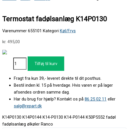
Termostat fadølsanlæg K14P0130
Varenummer
655101
Kategori
Køl/Frys
kr.
495,00
Tilføj til kurv
Fragt fra kun 39,- leveret direkte til dit posthus.
Bestil inden kl. 15 på hverdage. Hvis varen er på lager
afsendes ordren samme dag.
Har du brug for hjælp? Kontakt os på
86 25 02 11
eller
salg@repart.dk
K14P0130 K14P0144 K14-P0130 K14-P0144 K50P5552 fadøl
fadølsanlæg ølkøler Ranco