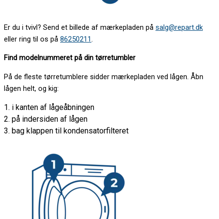
Er du i tvivl? Send et billede af mærkepladen på
salg@repart.dk
eller ring til os på
86250211
.
Find modelnummeret på din tørretumbler
På de fleste tørretumblere sidder mærkepladen ved lågen. Åbn
lågen helt, og kig:
1. i kanten af lågeåbningen
2. på indersiden af lågen
3. bag klappen til kondensatorfilteret