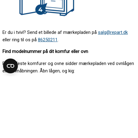
Er du i tvivl? Send et billede af mærkepladen på
salg@repart.dk
eller ring til os på
86250211
.
Find modelnummer på dit komfur eller ovn
På de fleste komfurer og ovne sidder mærkepladen ved ovnlågen
eller ovnåbningen. Åbn lågen, og kig:
1. på rammen under panelet
2. langs venstre eller højre kant i ovnåbningen
3. i bunden af ovnen mellem hængslerne
4. bag magasinskuffen
Kan du ikke finde mærkepladen her, kan den sidde på siden af
kabinettet.