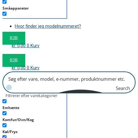
Småapparater
Støvsuger
Hvor finder jeg modelnummeret?
Tørretumbler
B2B
Tilbehør/Plejemidler
kr.
0,00
0
Kurv
Vaskemaskine
B2B
kr.
0,00
0
Kurv
Search
Filtrerer efter varekategorier
Emhætte
Komfur/Ovn/Kog
Køl/Frys