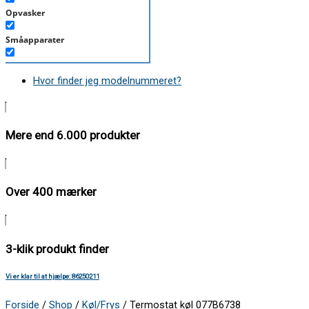
Opvasker
Småapparater
Støvsuger
Hvor finder jeg modelnummeret?
Tørretumbler
Tilbehør/Plejemidler
Mere end 6.000 produkter
Vaskemaskine
Over 400 mærker
3-klik produkt finder
Vi er klar til at hjælpe: 86250211
Forside
/
Shop
/
Køl/Frys
/ Termostat køl 077B6738