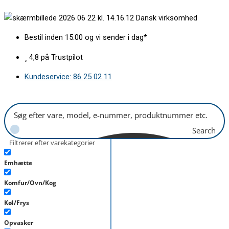
Gå
Termostat
Dansk virksomhed
til
køl
indholdet
077B6738
Bestil inden 15.00 og vi sender i dag*
antal
4,8 på Trustpilot
Kundeservice: 86 25 02 11
Search
Filtrerer efter varekategorier
Emhætte
Komfur/Ovn/Kog
Køl/Frys
Opvasker