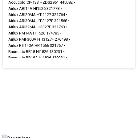
Accucold CP-133 HZDS2961 445092 •
Airlux ARI14A HI1526 321778 •
Airlux ARI20MA HTI2127 321764 •
Airlux ARI30MA HTI3127F 321568 •
Airlux ARI32MA HI3327F 321763 •
Airlux RM14A HI1526 174785 •
Airlux RMF300A HTI3127F 276498 •
Airlux RTI140A HPI1566 321767 •
Baumatic BR18 HI1826 130231 •
Baumatic BR18A HI1826 130231 •
Baumatic BR25.8A HZI3027 470689 •
Baumatic BR25.8A HZI3027 470689 •
Baumatic BR25.8A HZI3027 280065 •
Baumatic BR25.8ALH HZI3027 280064 •
Baumatic BRL1710 HI1886 198537 •
Belling BIL5 HPI1566 645351 •
Belling BLFSS HS1666 113443 •
Brandt BIC2282BW HZI3027F 367387 •
Brandt BIS2202BW HTI2127F 367390 •
Brandt CA2953E HZI3027 285866 •
Brandt SA2263E HTI2127 285868 •
Brandt SA3053E HTI3127 285867 •
Brandt SA3353E HI3327 285864 •