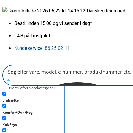
Gå
Front
Dansk virksomhed
til
for
indholdet
skuffe
Bestil inden 15.00 og vi sender i dag*
H235mm
antal
4,8 på Trustpilot
Kundeservice: 86 25 02 11
Filtrerer efter varekategorier
Emhætte
Komfur/Ovn/Kog
Køl/Frys