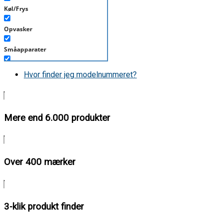
Køl/Frys
Opvasker
Småapparater
Støvsuger
Hvor finder jeg modelnummeret?
Tørretumbler
Tilbehør/Plejemidler
Mere end 6.000 produkter
Vaskemaskine
Over 400 mærker
3-klik produkt finder