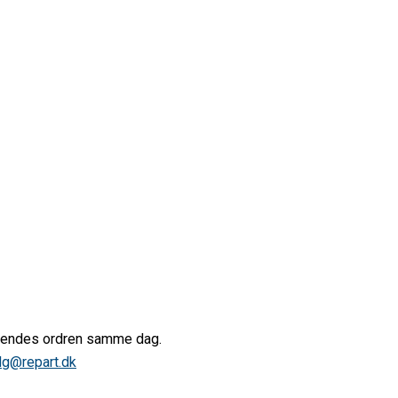
afsendes ordren samme dag.
lg@repart.dk