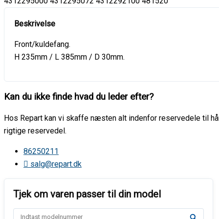
4312295000 4312295072 4312292100 481520
Front/kuldefang.
H 235mm / L 385mm / D 30mm.
Kan du ikke finde hvad du leder efter?
Hos Repart kan vi skaffe næsten alt indenfor reservedele til hår
rigtige reservedel.
86250211
salg@repart.dk