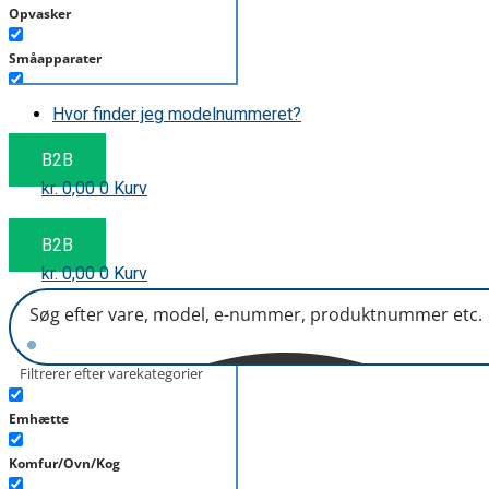
Opvasker
Småapparater
Støvsuger
Hvor finder jeg modelnummeret?
Tørretumbler
B2B
kr.
0,00
0
Kurv
Tilbehør/Plejemidler
Vaskemaskine
B2B
kr.
0,00
0
Kurv
Filtrerer efter varekategorier
Emhætte
Komfur/Ovn/Kog