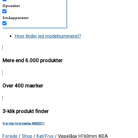
Opvasker
Småapparater
Støvsuger
Hvor finder jeg modelnummeret?
Tørretumbler
Tilbehør/Plejemidler
Mere end 6.000 produkter
Vaskemaskine
Over 400 mærker
3-klik produkt finder
Vi er klar til at hjælpe: 86250211
Forside
/
Shop
/
Køl/Frys
/ Vippelåge H160mm IKEA