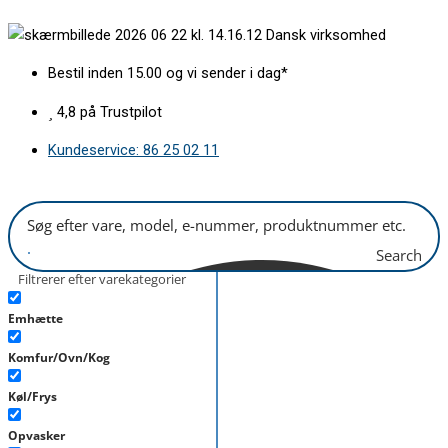
Gå
Vippelåge
Dansk virksomhed
til
H160mm
indholdet
IKEA
Bestil inden 15.00 og vi sender i dag*
antal
4,8 på Trustpilot
Kundeservice: 86 25 02 11
Search
Filtrerer efter varekategorier
Emhætte
Komfur/Ovn/Kog
Køl/Frys
Opvasker