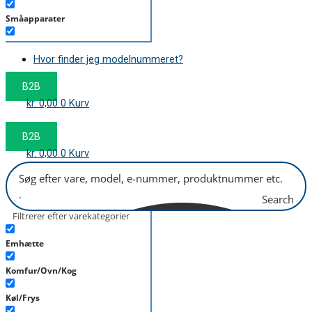
Småapparater
Støvsuger
Hvor finder jeg modelnummeret?
Tørretumbler
B2B
Tilbehør/Plejemidler
kr.
0,00
0
Kurv
Vaskemaskine
B2B
kr.
0,00
0
Kurv
Search
Filtrerer efter varekategorier
Emhætte
Komfur/Ovn/Kog
Køl/Frys