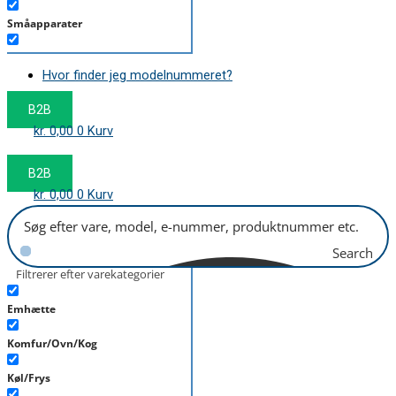
Småapparater
Støvsuger
Hvor finder jeg modelnummeret?
Tørretumbler
B2B
Tilbehør/Plejemidler
kr.
0,00
0
Kurv
Vaskemaskine
B2B
kr.
0,00
0
Kurv
Search
Filtrerer efter varekategorier
Emhætte
Komfur/Ovn/Kog
Køl/Frys