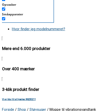
Opvasker
Småapparater
Støvsuger
Hvor finder jeg modelnummeret?
Tørretumbler
Tilbehør/Plejemidler
Mere end 6.000 produkter
Vaskemaskine
Over 400 mærker
3-klik produkt finder
Vi er klar til at hjælpe: 86250211
Forside
/
Shop
/
Støvsuger
/ Moppe til vibrationsvandtank