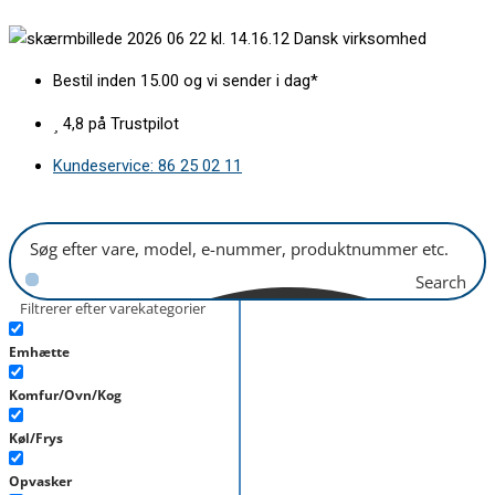
Gå
Moppe
Dansk virksomhed
til
til
indholdet
vibrationsvandtank
Bestil inden 15.00 og vi sender i dag*
Innobot
antal
4,8 på Trustpilot
Kundeservice: 86 25 02 11
Search
Filtrerer efter varekategorier
Emhætte
Komfur/Ovn/Kog
Køl/Frys
Opvasker