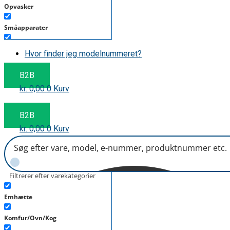
Opvasker
Småapparater
Støvsuger
Hvor finder jeg modelnummeret?
Tørretumbler
B2B
kr.
0,00
0
Kurv
Tilbehør/Plejemidler
Vaskemaskine
B2B
kr.
0,00
0
Kurv
Filtrerer efter varekategorier
Emhætte
Komfur/Ovn/Kog