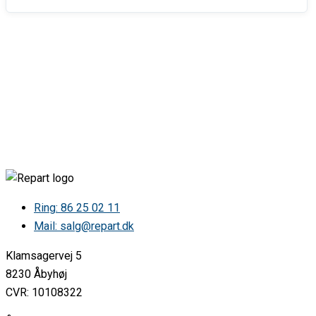
Ring: 86 25 02 11
Mail: salg@repart.dk
Klamsagervej 5
8230 Åbyhøj
CVR: 10108322