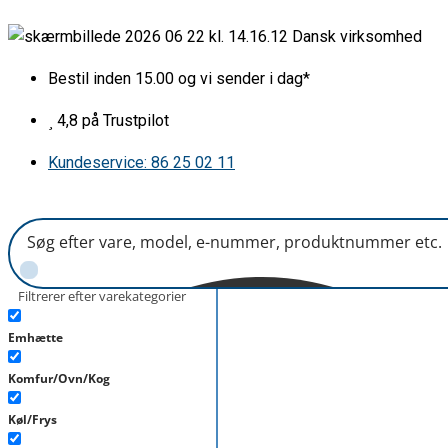
Gå
Strip
Dansk virksomhed
til
540
indholdet
mm
Bestil inden 15.00 og vi sender i dag*
antal
4,8 på Trustpilot
Kundeservice: 86 25 02 11
Filtrerer efter varekategorier
Emhætte
Komfur/Ovn/Kog
Køl/Frys