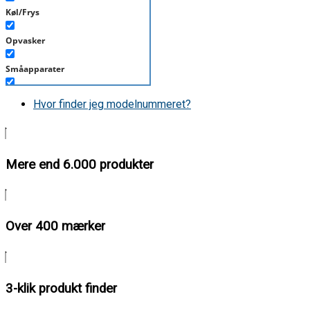
Køl/Frys
Opvasker
Småapparater
Støvsuger
Hvor finder jeg modelnummeret?
Tørretumbler
Tilbehør/Plejemidler
Mere end 6.000 produkter
Vaskemaskine
Over 400 mærker
3-klik produkt finder