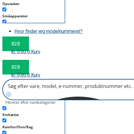
Opvasker
Småapparater
Støvsuger
Hvor finder jeg modelnummeret?
Tørretumbler
B2B
kr.
0,00
0
Kurv
Tilbehør/Plejemidler
Vaskemaskine
B2B
kr.
0,00
0
Kurv
Filtrerer efter varekategorier
Emhætte
Komfur/Ovn/Kog