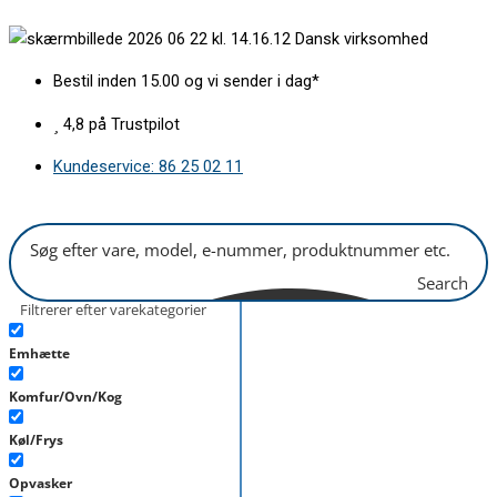
Gå
Afløbspumpe
Dansk virksomhed
til
med
indholdet
3
Bestil inden 15.00 og vi sender i dag*
studser,
hus
4,8 på Trustpilot
og
Kundeservice: 86 25 02 11
si
antal
Search
Filtrerer efter varekategorier
Emhætte
Komfur/Ovn/Kog
Køl/Frys
Opvasker