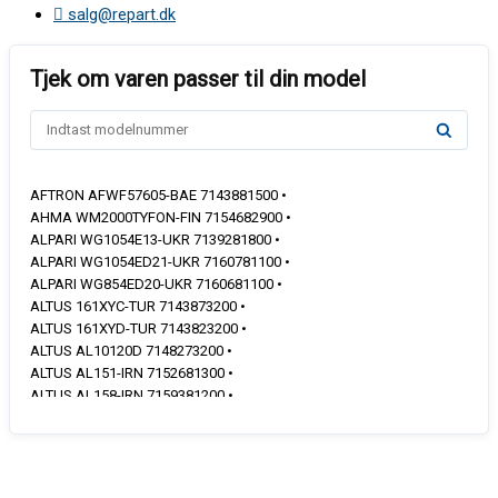
salg@repart.dk
AFTRON AFWF57605-BAE 7143881500 •
AHMA WM2000TYFON-FIN 7154682900 •
ALPARI WG1054E13-UKR 7139281800 •
ALPARI WG1054ED21-UKR 7160781100 •
ALPARI WG854ED20-UKR 7160681100 •
ALTUS 161XYC-TUR 7143873200 •
ALTUS 161XYD-TUR 7143823200 •
ALTUS AL10120D 7148273200 •
ALTUS AL151-IRN 7152681300 •
ALTUS AL158-IRN 7159381200 •
ALTUS AL161B-TUR 7125073200 •
ALTUS AL161E-TUR 7143853200 •
ALTUS AL162-IRN 7158181100 •
ALTUS AL166-IRN 7164681100 •