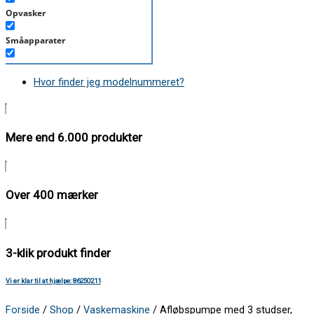
Opvasker
Småapparater
Støvsuger
Hvor finder jeg modelnummeret?
Tørretumbler
Tilbehør/Plejemidler
Mere end 6.000 produkter
Vaskemaskine
Over 400 mærker
3-klik produkt finder
Vi er klar til at hjælpe: 86250211
Forside
/
Shop
/
Vaskemaskine
/ Afløbspumpe med 3 studser,