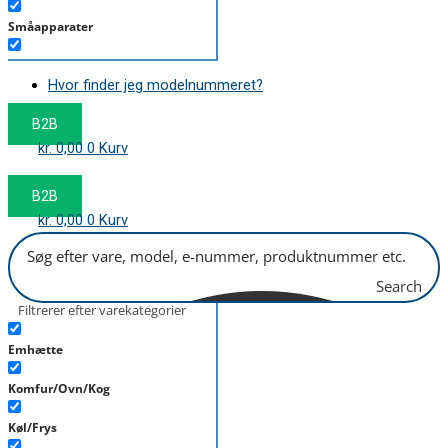
Småapparater
Støvsuger
Hvor finder jeg modelnummeret?
Tørretumbler
B2B
Tilbehør/Plejemidler
kr.
0,00
0
Kurv
Vaskemaskine
B2B
kr.
0,00
0
Kurv
Search
Filtrerer efter varekategorier
Emhætte
Komfur/Ovn/Kog
Køl/Frys