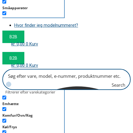
Småapparater
Støvsuger
Hvor finder jeg modelnummeret?
Tørretumbler
B2B
Tilbehør/Plejemidler
kr.
0,00
0
Kurv
Vaskemaskine
B2B
kr.
0,00
0
Kurv
Search
Filtrerer efter varekategorier
Emhætte
Komfur/Ovn/Kog
Køl/Frys