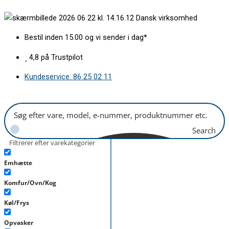
Gå
Afløbsslange
Dansk virksomhed
til
til
indholdet
industrimaskiner
Bestil inden 15.00 og vi sender i dag*
1,5m
med
4,8 på Trustpilot
lige
Kundeservice: 86 25 02 11
studser
Universal
antal
Search
Filtrerer efter varekategorier
Emhætte
Komfur/Ovn/Kog
Køl/Frys
Opvasker