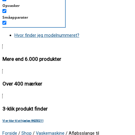
Opvasker
Småapparater
Støvsuger
Hvor finder jeg modelnummeret?
Tørretumbler
Tilbehør/Plejemidler
Mere end 6.000 produkter
Vaskemaskine
Over 400 mærker
3-klik produkt finder
Vi er klar til at hjælpe: 86250211
Forside
/
Shop
/
Vaskemaskine
/ Afløbsslange til