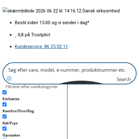
Gå
Dørlås
Dansk virksomhed
til
Electrolux
indholdet
antal
Bestil inden 15.00 og vi sender i dag*
4,8 på Trustpilot
Kundeservice: 86 25 02 11
Search
Filtrerer efter varekategorier
Emhætte
Komfur/Ovn/Kog
Køl/Frys
Opvasker