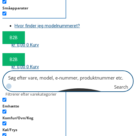
Småapparater
Støvsuger
Hvor finder jeg modelnummeret?
Tørretumbler
B2B
Tilbehør/Plejemidler
kr.
0,00
0
Kurv
Vaskemaskine
B2B
kr.
0,00
0
Kurv
Search
Filtrerer efter varekategorier
Emhætte
Komfur/Ovn/Kog
Køl/Frys