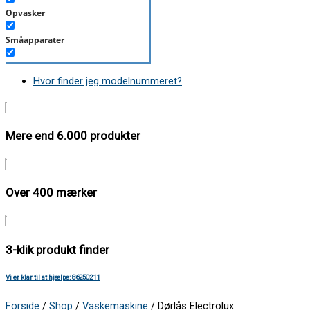
Opvasker
Småapparater
Støvsuger
Hvor finder jeg modelnummeret?
Tørretumbler
Tilbehør/Plejemidler
Mere end 6.000 produkter
Vaskemaskine
Over 400 mærker
3-klik produkt finder
Vi er klar til at hjælpe: 86250211
Forside
/
Shop
/
Vaskemaskine
/ Dørlås Electrolux