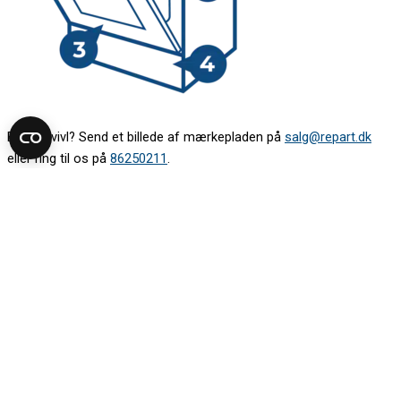
Er du i tvivl? Send et billede af mærkepladen på
salg@repart.dk
eller ring til os på
86250211
.
Find modelnummeret på din kogeplade
Mærkepladen sidder oftest under kogepladen. Kig op under den.
Det kan være nødvendigt at tage en skuffe ud for at komme til.
Kan du ikke se mærkepladen nedefra, så løft kogepladen
forsigtigt. Vær gerne to om det.
Kig efter mærkepladen:
1. på boksen under kogepladen
2. langs kanten under kogepladen