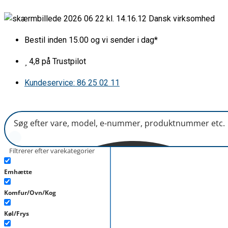
Gå
Lugegreb
Dansk virksomhed
til
hvid
indholdet
kpl.
Bestil inden 15.00 og vi sender i dag*
sæt
antal
4,8 på Trustpilot
Kundeservice: 86 25 02 11
Filtrerer efter varekategorier
Emhætte
Komfur/Ovn/Kog
Køl/Frys