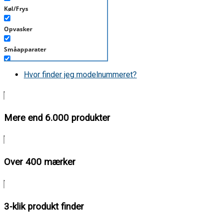
Køl/Frys
Opvasker
Småapparater
Støvsuger
Hvor finder jeg modelnummeret?
Tørretumbler
Tilbehør/Plejemidler
Mere end 6.000 produkter
Vaskemaskine
Over 400 mærker
3-klik produkt finder