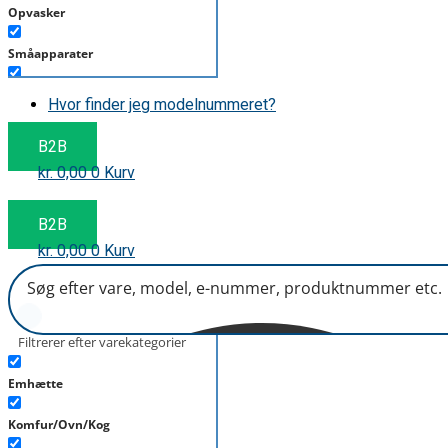
Opvasker
Småapparater
Støvsuger
Hvor finder jeg modelnummeret?
Tørretumbler
B2B
kr.
0,00
0
Kurv
Tilbehør/Plejemidler
Vaskemaskine
B2B
kr.
0,00
0
Kurv
Filtrerer efter varekategorier
Emhætte
Komfur/Ovn/Kog