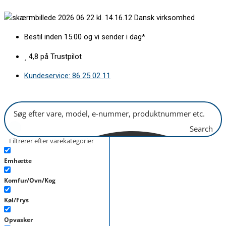
Gå
Lugehængsel
Dansk virksomhed
til
komplet
indholdet
med
Bestil inden 15.00 og vi sender i dag*
bøsninger
BSH
4,8 på Trustpilot
antal
Kundeservice: 86 25 02 11
Search
Filtrerer efter varekategorier
Emhætte
Komfur/Ovn/Kog
Køl/Frys
Opvasker