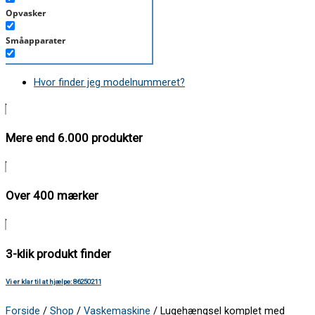
Opvasker
Småapparater
Støvsuger
Hvor finder jeg modelnummeret?
Tørretumbler
Tilbehør/Plejemidler
Mere end 6.000 produkter
Vaskemaskine
Over 400 mærker
3-klik produkt finder
Vi er klar til at hjælpe: 86250211
Forside
/
Shop
/
Vaskemaskine
/ Lugehængsel komplet med