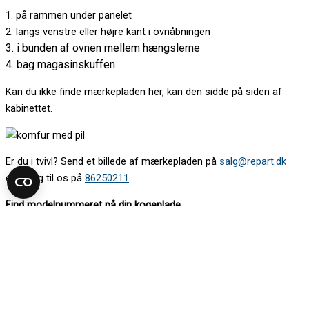
1. på rammen under panelet
2. langs venstre eller højre kant i ovnåbningen
3. i bunden af ovnen mellem hængslerne
4. bag magasinskuffen
Kan du ikke finde mærkepladen her, kan den sidde på siden af
kabinettet.
Er du i tvivl? Send et billede af mærkepladen på
salg@repart.dk
eller ring til os på
86250211
.
Find modelnummeret på din kogeplade
Mærkepladen sidder oftest under kogepladen. Kig op under den.
Det kan være nødvendigt at tage en skuffe ud for at komme til.
Kan du ikke se mærkepladen nedefra, så løft kogepladen
forsigtigt. Vær gerne to om det.