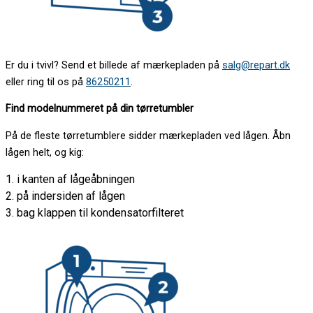
Er du i tvivl? Send et billede af mærkepladen på
salg@repart.dk
eller ring til os på
86250211
.
Find modelnummeret på din tørretumbler
På de fleste tørretumblere sidder mærkepladen ved lågen. Åbn
lågen helt, og kig:
1. i kanten af lågeåbningen
2. på indersiden af lågen
3. bag klappen til kondensatorfilteret