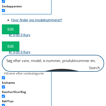
Småapparater
Støvsuger
Hvor finder jeg modelnummeret?
Tørretumbler
B2B
Tilbehør/Plejemidler
kr.
0,00
0
Kurv
Vaskemaskine
B2B
kr.
0,00
0
Kurv
Search
Filtrerer efter varekategorier
Emhætte
Komfur/Ovn/Kog
Køl/Frys