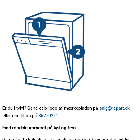
Er du i tvivl? Send et billede af mærkepladen på
salg@repart.dk
eller ring til os på
86250211
.
Find modelnummeret på køl og frys
På de fleste køleskabe, fryseskabe og køle-/fryseskabe sidder