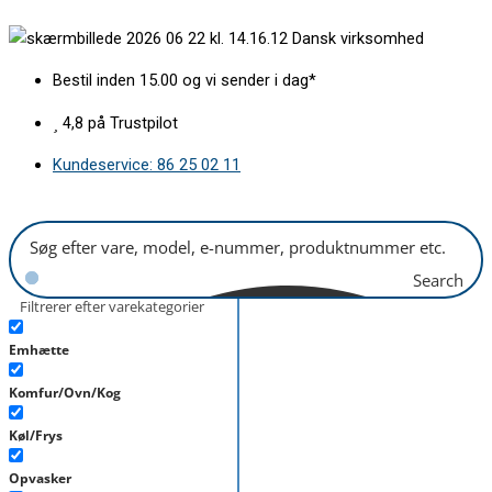
Gå
Lugehængsel
Dansk virksomhed
til
BSH
indholdet
antal
Bestil inden 15.00 og vi sender i dag*
4,8 på Trustpilot
Kundeservice: 86 25 02 11
Search
Filtrerer efter varekategorier
Emhætte
Komfur/Ovn/Kog
Køl/Frys
Opvasker