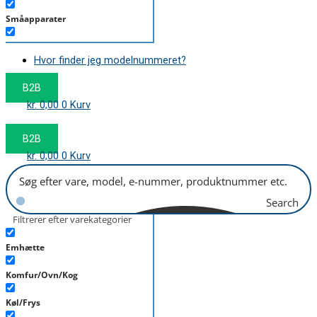
Småapparater
Støvsuger
Hvor finder jeg modelnummeret?
Tørretumbler
B2B
Tilbehør/Plejemidler
kr.
0,00
0
Kurv
Vaskemaskine
B2B
kr.
0,00
0
Kurv
Search
Filtrerer efter varekategorier
Emhætte
Komfur/Ovn/Kog
Køl/Frys