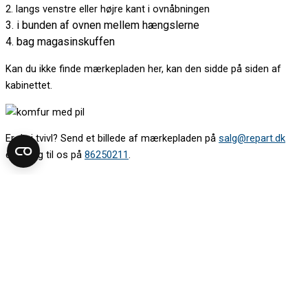
2. langs venstre eller højre kant i ovnåbningen
3. i bunden af ovnen mellem hængslerne
4. bag magasinskuffen
Kan du ikke finde mærkepladen her, kan den sidde på siden af
kabinettet.
Er du i tvivl? Send et billede af mærkepladen på
salg@repart.dk
eller ring til os på
86250211
.
Find modelnummeret på din kogeplade
Mærkepladen sidder oftest under kogepladen. Kig op under den.
Det kan være nødvendigt at tage en skuffe ud for at komme til.
Kan du ikke se mærkepladen nedefra, så løft kogepladen
forsigtigt. Vær gerne to om det.
Kig efter mærkepladen: