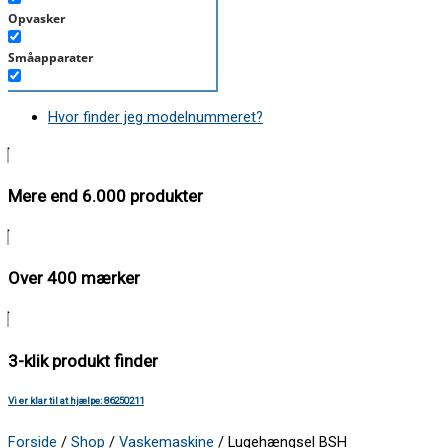
Opvasker
Småapparater
Støvsuger
Hvor finder jeg modelnummeret?
Tørretumbler
Tilbehør/Plejemidler
Mere end 6.000 produkter
Vaskemaskine
Over 400 mærker
3-klik produkt finder
Vi er klar til at hjælpe: 86250211
Forside
/
Shop
/
Vaskemaskine
/ Lugehængsel BSH