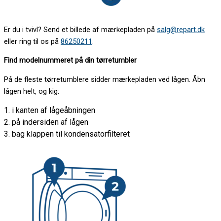
Er du i tvivl? Send et billede af mærkepladen på
salg@repart.dk
eller ring til os på
86250211
.
Find modelnummeret på din tørretumbler
På de fleste tørretumblere sidder mærkepladen ved lågen. Åbn
lågen helt, og kig:
1. i kanten af lågeåbningen
2. på indersiden af lågen
3. bag klappen til kondensatorfilteret