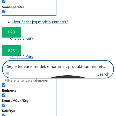
Småapparater
Støvsuger
Hvor finder jeg modelnummeret?
Tørretumbler
B2B
Tilbehør/Plejemidler
kr.
0,00
0
Kurv
Vaskemaskine
B2B
kr.
0,00
0
Kurv
Search
Filtrerer efter varekategorier
Emhætte
Komfur/Ovn/Kog
Køl/Frys