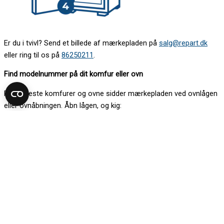
Er du i tvivl? Send et billede af mærkepladen på
salg@repart.dk
eller ring til os på
86250211
.
Find modelnummer på dit komfur eller ovn
På de fleste komfurer og ovne sidder mærkepladen ved ovnlågen
eller ovnåbningen. Åbn lågen, og kig:
1. på rammen under panelet
2. langs venstre eller højre kant i ovnåbningen
3. i bunden af ovnen mellem hængslerne
4. bag magasinskuffen
Kan du ikke finde mærkepladen her, kan den sidde på siden af
kabinettet.