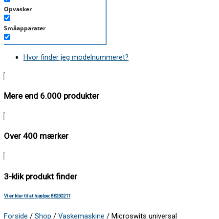
Opvasker
Småapparater
Støvsuger
Hvor finder jeg modelnummeret?
Tørretumbler
Tilbehør/Plejemidler
Mere end 6.000 produkter
Vaskemaskine
Over 400 mærker
3-klik produkt finder
Vi er klar til at hjælpe: 86250211
Forside
/
Shop
/
Vaskemaskine
/ Microswits universal