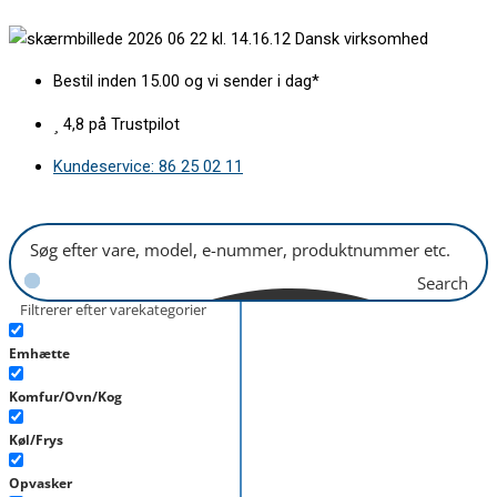
Gå
Microswits
Dansk virksomhed
til
universal
indholdet
antal
Bestil inden 15.00 og vi sender i dag*
4,8 på Trustpilot
Kundeservice: 86 25 02 11
Search
Filtrerer efter varekategorier
Emhætte
Komfur/Ovn/Kog
Køl/Frys
Opvasker