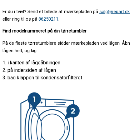
Er du i tvivl? Send et billede af mærkepladen på
salg@repart.dk
eller ring til os på
86250211
.
Find modelnummeret på din tørretumbler
På de fleste tørretumblere sidder mærkepladen ved lågen. Åbn
lågen helt, og kig:
1. i kanten af lågeåbningen
2. på indersiden af lågen
3. bag klappen til kondensatorfilteret