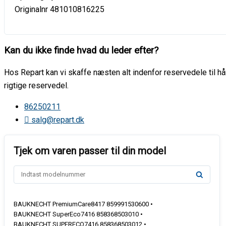
Originalnr 481010816225
Kan du ikke finde hvad du leder efter?
Hos Repart kan vi skaffe næsten alt indenfor reservedele til hår
rigtige reservedel.
86250211
salg@repart.dk
BAUKNECHT PremiumCare8417 859991530600 •
BAUKNECHT SuperEco7416 858368503010 •
BAUKNECHT SUPERECO7416 858368503012 •