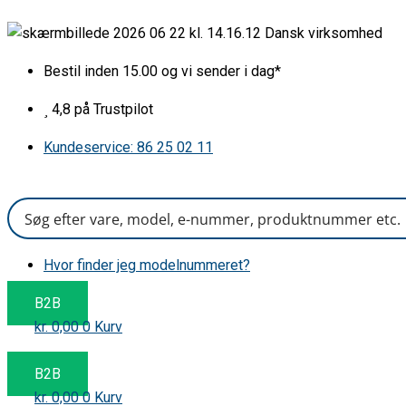
Gå
Ophængsfjeder
Dansk virksomhed
til
for
indholdet
tromle
Bestil inden 15.00 og vi sender i dag*
antal
4,8 på Trustpilot
Kundeservice: 86 25 02 11
Hvor finder jeg modelnummeret?
B2B
kr.
0,00
0
Kurv
B2B
kr.
0,00
0
Kurv