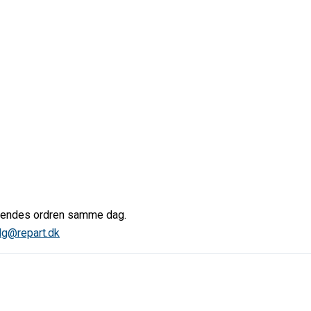
afsendes ordren samme dag.
lg@repart.dk