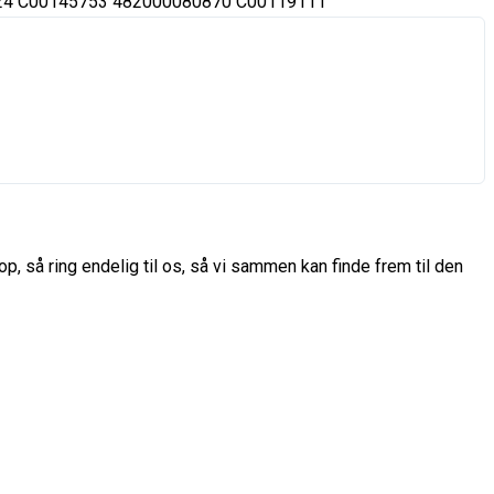
24 C00145753 482000080870 C00119111
p, så ring endelig til os, så vi sammen kan finde frem til den