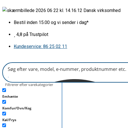
Gå
Støddæmpersæt
Dansk virksomhed
til
med
indholdet
beslag
Bestil inden 15.00 og vi sender i dag*
antal
4,8 på Trustpilot
Kundeservice: 86 25 02 11
Filtrerer efter varekategorier
Emhætte
Komfur/Ovn/Kog
Køl/Frys