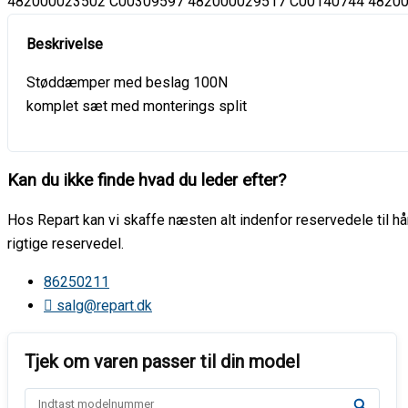
482000023502 C00309597 482000029517 C00140744 4820
Støddæmper med beslag 100N
komplet sæt med monterings split
Kan du ikke finde hvad du leder efter?
Hos Repart kan vi skaffe næsten alt indenfor reservedele til hår
rigtige reservedel.
86250211
salg@repart.dk