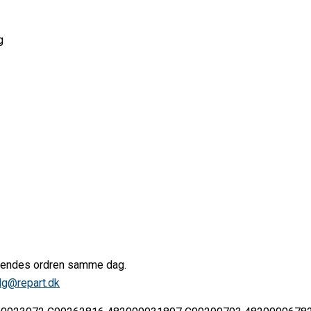
g
afsendes ordren samme dag.
lg@repart.dk