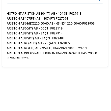
HOTPOINT ARISTON AB104(IT) AB • 104 (IT) F027913
ARISTON AB107(PT) AB • 107 (PT) F027094
ARISTON AB63(EX)220-50/60 AB • 63 (EX) 220-50/60 F023909
ARISTON AB66(IT) AB • 66 (IT) F028119
ARISTON AB84(IT) AB • 84 (IT) F027914
ARISTON AB84(PT) AB • 84 (PT) F022484
ARISTON AB95(AUS) AB • 95 (AUS) F023879
ARISTON AB95(EU) AB • 95 (EU) 869990237810 F023781
ARISTON ADS9D297AUS F084602 869990846020 80846020000
859990846020 •
ARISTON AL102P(FR) AL • 102 P (FR) 869990272990 F027299
ARISTON AL109(EU) AL • 109 (EU) 869990288770 F028877
ARISTON AL109(K)220-60 AL • 109 (K) 220-60 F023910
ARISTON AL65(PT) AL • 65 (PT) F027093
ARISTON AL88(EU) AL • 88 (EU) 869990288760 F028876
ARISTON AML105KS60HZ AML105K • S 60 HZ 869990544440
F054444
ARISTON AQ7D29IEX F062356 869990623560 80623560000 •
ARISTON AQ7F05XEX F062359 869990623590 80623590000 •
ARISTON AQ7F09IEX F062354 869990623540 80623540000 •