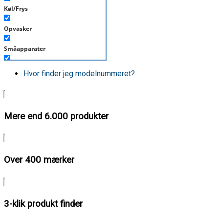
Køl/Frys
Opvasker
Småapparater
Støvsuger
Hvor finder jeg modelnummeret?
Tørretumbler
Tilbehør/Plejemidler
Mere end 6.000 produkter
Vaskemaskine
Over 400 mærker
3-klik produkt finder