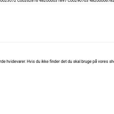
00023072 C00262816 482000031897 C00290703 4820000678
de hvidevarer. Hvis du ikke finder det du skal bruge på vores sho