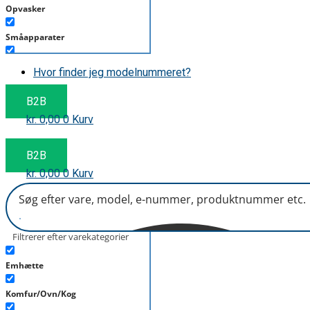
Opvasker
Småapparater
Støvsuger
Hvor finder jeg modelnummeret?
Tørretumbler
B2B
kr.
0,00
0
Kurv
Tilbehør/Plejemidler
Vaskemaskine
B2B
kr.
0,00
0
Kurv
Filtrerer efter varekategorier
Emhætte
Komfur/Ovn/Kog