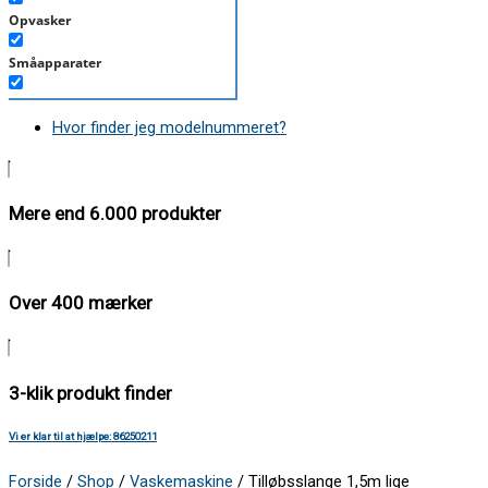
Opvasker
Småapparater
Støvsuger
Hvor finder jeg modelnummeret?
Tørretumbler
Tilbehør/Plejemidler
Mere end 6.000 produkter
Vaskemaskine
Over 400 mærker
3-klik produkt finder
Vi er klar til at hjælpe: 86250211
Forside
/
Shop
/
Vaskemaskine
/ Tilløbsslange 1,5m lige