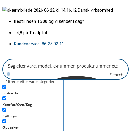
Gå
Tilløbsslange
Dansk virksomhed
til
1,5m
indholdet
lige
Bestil inden 15.00 og vi sender i dag*
antal
4,8 på Trustpilot
Kundeservice: 86 25 02 11
Search
Filtrerer efter varekategorier
Emhætte
Komfur/Ovn/Kog
Køl/Frys
Opvasker