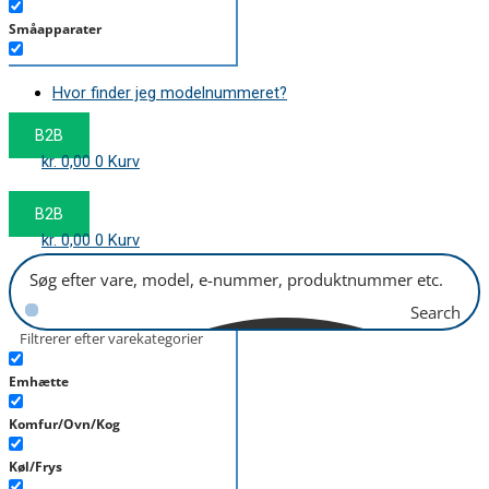
Småapparater
Støvsuger
Hvor finder jeg modelnummeret?
Tørretumbler
B2B
Tilbehør/Plejemidler
kr.
0,00
0
Kurv
Vaskemaskine
B2B
kr.
0,00
0
Kurv
Search
Filtrerer efter varekategorier
Emhætte
Komfur/Ovn/Kog
Køl/Frys