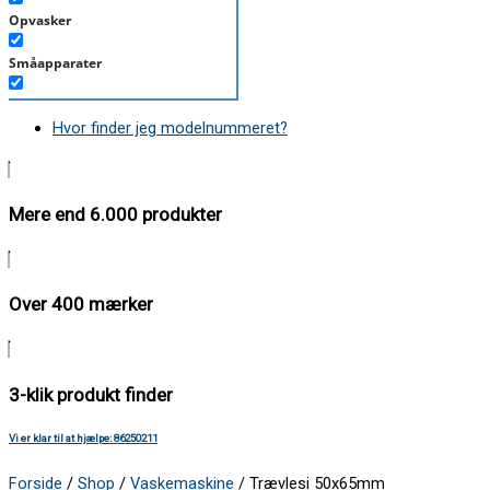
Opvasker
Småapparater
Støvsuger
Hvor finder jeg modelnummeret?
Tørretumbler
Tilbehør/Plejemidler
Mere end 6.000 produkter
Vaskemaskine
Over 400 mærker
3-klik produkt finder
Vi er klar til at hjælpe: 86250211
Forside
/
Shop
/
Vaskemaskine
/ Trævlesi 50x65mm