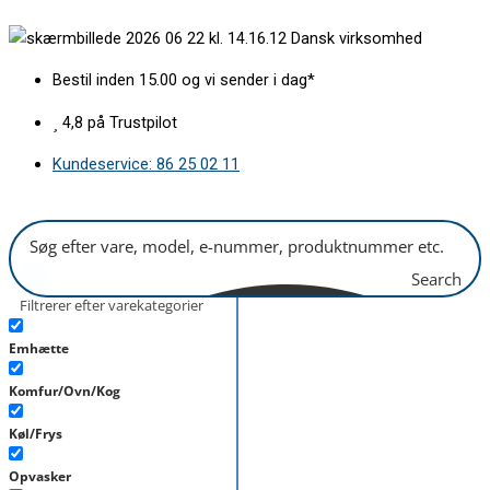
Gå
Trævlesi
Dansk virksomhed
til
50x65mm
indholdet
antal
Bestil inden 15.00 og vi sender i dag*
4,8 på Trustpilot
Kundeservice: 86 25 02 11
Search
Filtrerer efter varekategorier
Emhætte
Komfur/Ovn/Kog
Køl/Frys
Opvasker