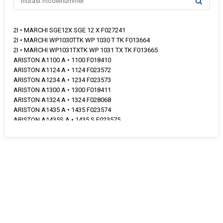
2I • MARCHI SGE12X SGE 12 X F027241
2I • MARCHI WP1030TTK WP 1030 T TK F013664
2I • MARCHI WP1031TXTK WP 1031 TX TK F013665
ARISTON A1100 A • 1100 F018410
ARISTON A1124 A • 1124 F023572
ARISTON A1234 A • 1234 F023573
ARISTON A1300 A • 1300 F018411
ARISTON A1324 A • 1324 F028068
ARISTON A1435 A • 1435 F023574
ARISTON A1435S A • 1435 S F023575
ARISTON A1535 A • 1535 F028069
ARISTON A1635 A • 1635 F027051
ARISTON AB103 AB • 103 F027113
ARISTON AB1033TXDE AB • 1033 TX DE F015168
ARISTON AB1036TUK AB • 1036 T UK F015827
ARISTON AB1036TXTK AB • 1036 TX TK F015447
ARISTON AB1036UK AB • 1036 UK F012585
ARISTON AB103M AB • 103 M F028333
ARISTON AB104 AB • 104 F027913
ARISTON AB1040TXNL AB • 1040 TX NL 869990161580 F016158