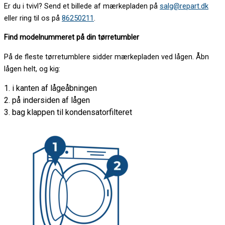
Er du i tvivl? Send et billede af mærkepladen på
salg@repart.dk
eller ring til os på
86250211
.
Find modelnummeret på din tørretumbler
På de fleste tørretumblere sidder mærkepladen ved lågen. Åbn
lågen helt, og kig:
1. i kanten af lågeåbningen
2. på indersiden af lågen
3. bag klappen til kondensatorfilteret