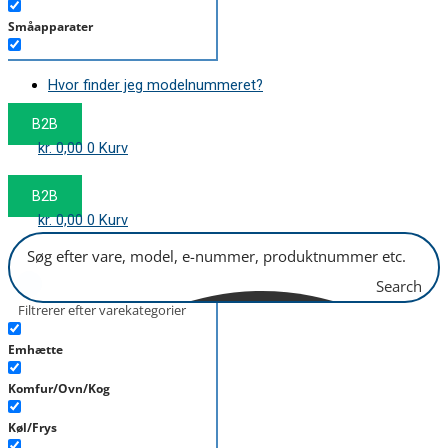
Småapparater
Støvsuger
Hvor finder jeg modelnummeret?
Tørretumbler
B2B
Tilbehør/Plejemidler
kr.
0,00
0
Kurv
Vaskemaskine
B2B
kr.
0,00
0
Kurv
Search
Filtrerer efter varekategorier
Emhætte
Komfur/Ovn/Kog
Køl/Frys