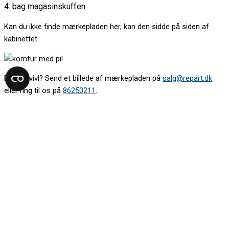
4. bag magasinskuffen
Kan du ikke finde mærkepladen her, kan den sidde på siden af
kabinettet.
Er du i tvivl? Send et billede af mærkepladen på
salg@repart.dk
eller ring til os på
86250211
.
Find modelnummeret på din kogeplade
Mærkepladen sidder oftest under kogepladen. Kig op under den.
Det kan være nødvendigt at tage en skuffe ud for at komme til.
Kan du ikke se mærkepladen nedefra, så løft kogepladen
forsigtigt. Vær gerne to om det.
Kig efter mærkepladen:
1. på boksen under kogepladen
2. langs kanten under kogepladen