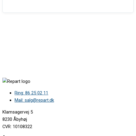
Ring: 86 25 02 11
Mail: salg@repart.dk
Klamsagervej 5
8230 Åbyhøj
CVR: 10108322