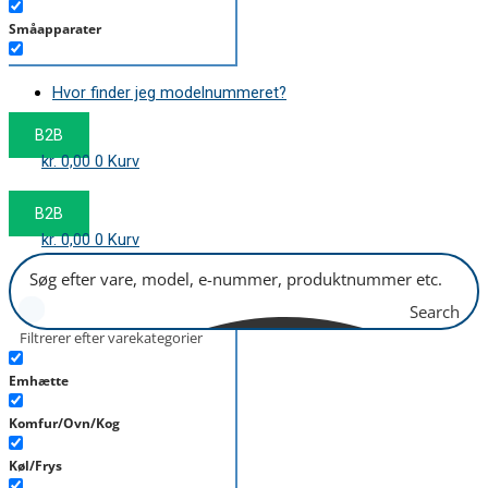
Småapparater
Støvsuger
Hvor finder jeg modelnummeret?
Tørretumbler
B2B
Tilbehør/Plejemidler
kr.
0,00
0
Kurv
Vaskemaskine
B2B
kr.
0,00
0
Kurv
Search
Filtrerer efter varekategorier
Emhætte
Komfur/Ovn/Kog
Køl/Frys