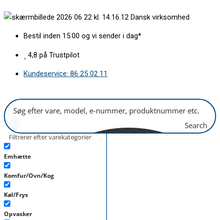
Gå
Varmerelæ
Dansk virksomhed
til
3
indholdet
sluttere
Bestil inden 15.00 og vi sender i dag*
antal
4,8 på Trustpilot
Kundeservice: 86 25 02 11
Search
Filtrerer efter varekategorier
Emhætte
Komfur/Ovn/Kog
Køl/Frys
Opvasker