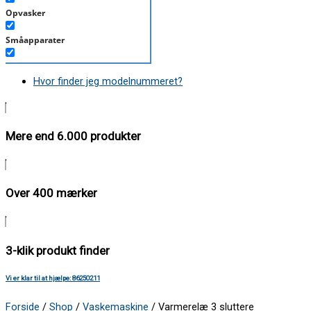
Opvasker
Småapparater
Støvsuger
Hvor finder jeg modelnummeret?
Tørretumbler
Tilbehør/Plejemidler
Mere end 6.000 produkter
Vaskemaskine
Over 400 mærker
3-klik produkt finder
Vi er klar til at hjælpe: 86250211
Forside
/
Shop
/
Vaskemaskine
/ Varmerelæ 3 sluttere