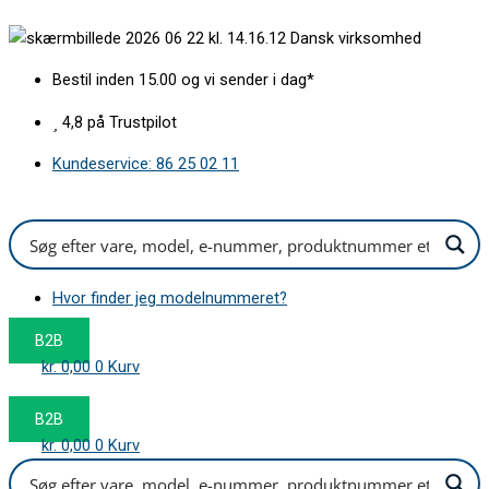
Gå
Dansk virksomhed
til
indholdet
Bestil inden 15.00 og vi sender i dag*
4,8 på Trustpilot
Kundeservice: 86 25 02 11
Hvor finder jeg modelnummeret?
B2B
kr.
0,00
0
Kurv
B2B
kr.
0,00
0
Kurv