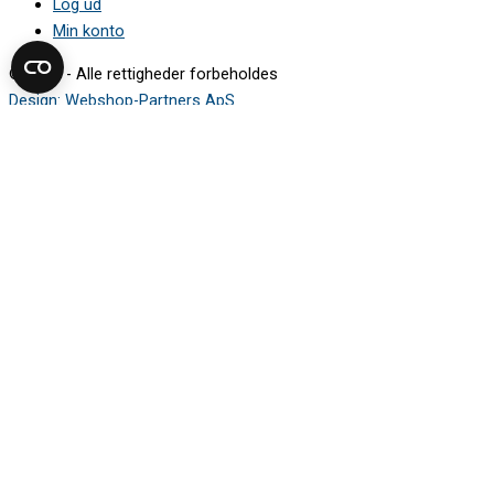
Log ud
Min konto
© 2024 - Alle rettigheder forbeholdes
Design: Webshop-Partners ApS
Sådan finder du modelnummeret
Mærkepladen viser de oplysninger, du skal bruge for at finde den
rigtige reservedel.
Vælg apparattype i guiden, og se hvor
mærkepladen typisk sidder.
Vaskemaskine
Tørretumbler
Opvaskemaskine
Køleskab og fryser
Komfur og ovn
Kogeplade
Emhætte
Støvsuger
Småapparater