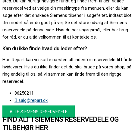
sted. Du kan hurtigt navigere rundt og finde frem til den rigtige
reservedel ved at vælge din maskintype fra menuen, eller du kan
søge efter det ønskede Siemens tilbehør i søgefeltet, indtast blot
din model, så er du godt på vej. Se det store udvalg af Siemens
reservedele på denne side. Hvis du har spørgsmål, eller har brug
for råd, er du altid velkommen til at kontakte os.
Kan du ikke finde hvad du leder efter?
Hos Repart kan vi skaffe næsten alt indenfor reservedele til hårde
hvidevarer. Hvis du ikke finder det du skal bruge på vores shop, så
ring endelig til os, så vi sammen kan finde frem til den rigtige
reservedel.
86250211
salg@repart.dk
ALLE SIEMENS RESERVEDELE
FIND ALT I SIEMENS RESERVEDELE OG
TILBEHØR HER