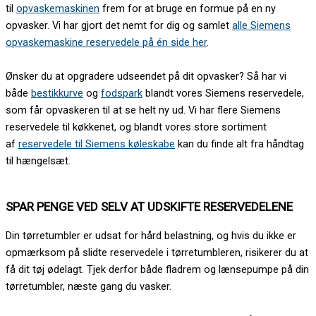
til
opvaskemaskinen
frem for at bruge en formue på en ny
opvasker. Vi har gjort det nemt for dig og samlet
alle Siemens
opvaskemaskine reservedele på én side her
.
Ønsker du at opgradere udseendet på dit opvasker? Så har vi
både
bestikkurve
og
fodspark
blandt vores Siemens reservedele,
som får opvaskeren til at se helt ny ud. Vi har flere Siemens
reservedele til køkkenet, og blandt vores store sortiment
af
reservedele til Siemens køleskabe
kan du finde alt fra håndtag
til hængelsæt.
SPAR PENGE VED SELV AT UDSKIFTE RESERVEDELENE
Din tørretumbler er udsat for hård belastning, og hvis du ikke er
opmærksom på slidte reservedele i tørretumbleren, risikerer du at
få dit tøj ødelagt. Tjek derfor både fladrem og lænsepumpe på din
tørretumbler, næste gang du vasker.